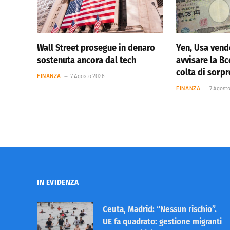
Wall Street prosegue in denaro
Yen, Usa vend
sostenuta ancora dal tech
avvisare la Bc
colta di sorp
FINANZA
7 Agosto 2026
FINANZA
7 Agost
IN EVIDENZA
Ceuta, Madrid: “Nessun rischio”.
UE fa quadrato: gestione migranti