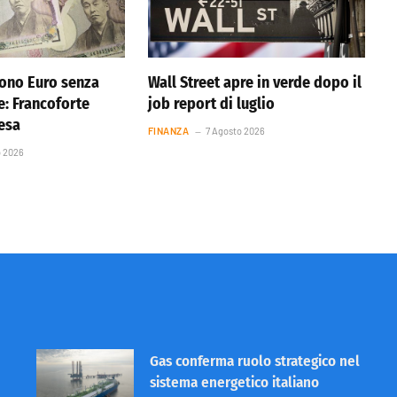
ono Euro senza
Wall Street apre in verde dopo il
e: Francoforte
job report di luglio
resa
FINANZA
7 Agosto 2026
o 2026
Gas conferma ruolo strategico nel
sistema energetico italiano