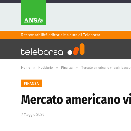
Responsabilità editoriale a cura di
Teleborsa
Home
»
Notiziario
»
Finanza
»
Mercato americano vira al ribasso
FINANZA
Mercato americano vi
7 Maggio 2026