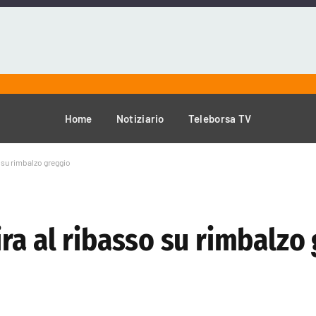
Home
Notiziario
Teleborsa TV
 su rimbalzo greggio
ra al ribasso su rimbalzo