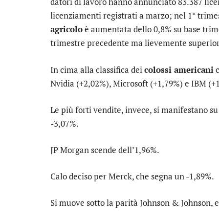
datori di lavoro hanno annunciato 83.387 lic
licenziamenti registrati a marzo; nel 1° trime
agricolo
è aumentata dello 0,8% su base trimest
trimestre precedente ma lievemente superiore 
In cima alla classifica dei
colossi americani
c
Nvidia
(+2,02%),
Microsoft
(+1,79%) e
IBM
(+1
Le più forti vendite, invece, si manifestano s
-3,07%.
JP Morgan
scende dell’1,96%.
Calo deciso per
Merck
, che segna un -1,89%.
Si muove sotto la parità
Johnson & Johnson
, 