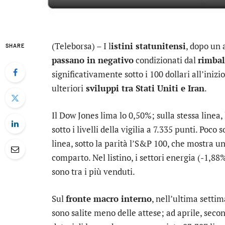
(Teleborsa) – I l
istini statunitensi
, dopo un 
SHARE
passano in negativo
condizionati dal
rimbal
significativamente sotto i 100 dollari all’inizi
ulteriori
sviluppi tra Stati Uniti e Iran
.
Il
Dow Jones
lima lo 0,50%; sulla stessa linea, 
sotto i livelli della vigilia a 7.335 punti. Poco s
linea, sotto la parità l’
S&P 100
, che mostra un
comparto. Nel listino, i settori
energia
(-1,88
sono tra i più venduti.
Sul
fronte macro interno
, nell’ultima setti
sono salite meno delle attese; ad aprile, seco