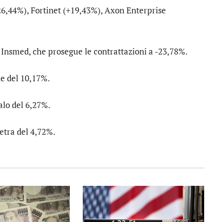
26,44%),
Fortinet
(+19,43%),
Axon Enterprise
u
Insmed
, che prosegue le contrattazioni a -23,78%.
de del 10,17%.
calo del 6,27%.
retra del 4,72%.