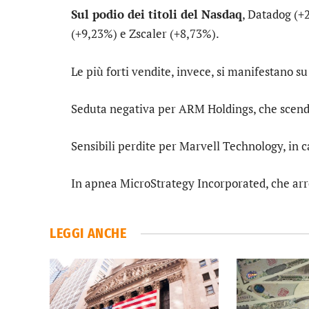
Sul podio dei titoli del Nasdaq
,
Datadog
(+
(+9,23%) e
Zscaler
(+8,73%).
Le più forti vendite, invece, si manifestano s
Seduta negativa per
ARM Holdings
, che scen
Sensibili perdite per
Marvell Technology
, in 
In apnea
MicroStrategy Incorporated
, che ar
LEGGI ANCHE