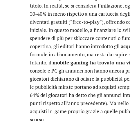
titolo. In realtà, se si considera l’inflazione, o
30-40% in meno rispetto a una cartuccia degli 
diventati gratuiti (“free-to-play”), offrendo c
iniziale. In questo modello, a finanziare lo sv
spendere di più per sbloccare contenuti o funz
copertina, gli editori hanno introdotto gli
acq
formule in abbonamento, ma resta da capire se 
Intanto, il
mobile gaming ha trovato una via
console e PC gli annunci non hanno ancora pr
giocatori dichiarano di odiare la pubblicità p
le pubblicità mirate portano ad acquisti sempr
64% dei giocatori ha detto che gli annunci int
punti rispetto all’anno precedente). Ma nello
acquisti in-game proprio grazie a quelle pub
scorso.