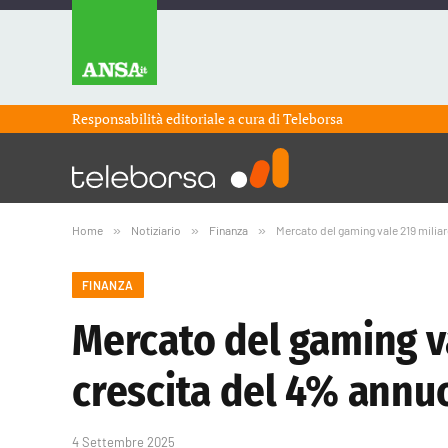
Responsabilità editoriale a cura di
Teleborsa
Home
»
Notiziario
»
Finanza
»
Mercato del gaming vale 219 miliard
FINANZA
Mercato del gaming val
crescita del 4% annuo
4 Settembre 2025