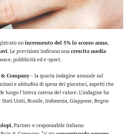
egistrato un
incremento del 5% lo scorso anno
,
cavi
. Le previsioni indicano una
crescita media
ware, pubblicità ed e-sport.
in & Company
– la quarta indagine annuale sul
ioni e abitudini di spesa dei giocatori, aspetti che
e lungo l’intera catena del valore. L’indagine ha
: Stati Uniti, Brasile, Indonesia, Giappone, Regno
olopi
, Partner e responsabile italiano
Bain & Company, “si sta
concentrando sempre