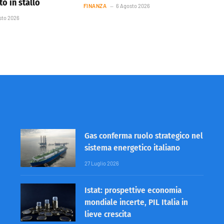
o in stallo
FINANZA
6 Agosto 2026
sto 2026
Gas conferma ruolo strategico nel
sistema energetico italiano
27 Luglio 2026
Istat: prospettive economia
mondiale incerte, PIL Italia in
lieve crescita