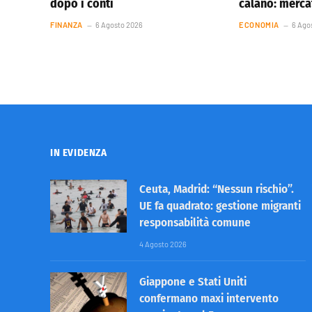
dopo i conti
calano: mercat
FINANZA
6 Agosto 2026
ECONOMIA
6 Ago
IN EVIDENZA
Ceuta, Madrid: “Nessun rischio”.
UE fa quadrato: gestione migranti
responsabilità comune
4 Agosto 2026
Giappone e Stati Uniti
confermano maxi intervento