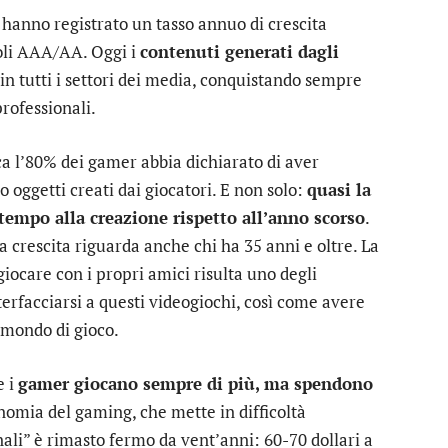
e hanno registrato un tasso annuo di crescita
oli AAA/AA. Oggi i
contenuti generati dagli
n tutti i settori dei media, conquistando sempre
rofessionali.
a l’80% dei gamer abbia dichiarato di aver
 oggetti creati dai giocatori. E non solo:
quasi la
 tempo alla creazione rispetto all’anno scorso
.
la crescita riguarda anche chi ha 35 anni e oltre. La
giocare con i propri amici risulta uno degli
terfacciarsi a questi videogiochi, così come avere
l mondo di gioco.
e i
gamer giocano sempre di più, ma spendono
onomia del gaming, che mette in difficoltà
onali” è rimasto fermo da vent’anni: 60-70 dollari a