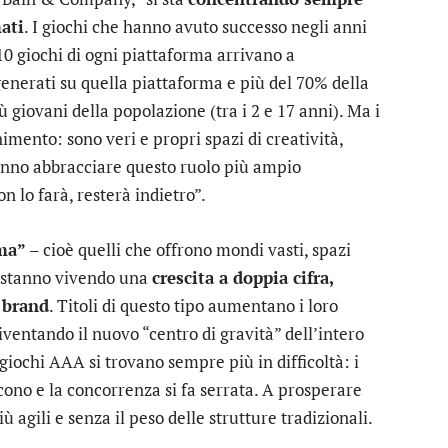
mati
. I giochi che hanno avuto successo negli anni
10 giochi di ogni piattaforma arrivano a
 generati su quella piattaforma e più del 70% della
 giovani della popolazione (tra i 2 e 17 anni). Ma i
imento: sono veri e propri spazi di creatività,
pranno abbracciare questo ruolo più ampio
 lo farà, resterà indietro”.
rma”
– cioè quelli che offrono mondi vasti, spazi
 – stanno vivendo una
crescita a doppia cifra,
o brand
. Titoli di questo tipo aumentano i loro
ventando il nuovo “centro di gravità” dell’intero
giochi AAA si trovano sempre più in difficoltà: i
cono e la concorrenza si fa serrata. A prosperare
più agili e senza il peso delle strutture tradizionali.