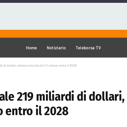
Home
Notiziario
Teleborsa TV
i di dollari, attesa crescita del 4% annuo entro il 2028
e 219 miliardi di dollari,
 entro il 2028