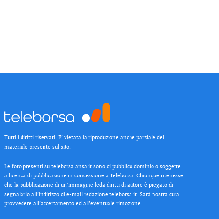
Tutti i diritti riservati. E’ vietata la riproduzione anche parziale del
materiale presente sul sito.
Le foto presenti su teleborsa.ansa.it sono di pubblico dominio o soggette
a licenza di pubblicazione in concessione a Teleborsa. Chiunque ritenesse
che la pubblicazione di un’immagine leda diritti di autore è pregato di
segnalarlo all’indirizzo di e-mail redazione teleborsa.it. Sarà nostra cura
provvedere all’accertamento ed all’eventuale rimozione.