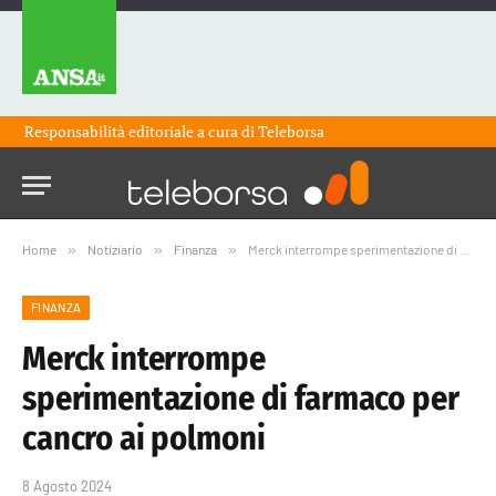
Responsabilità editoriale a cura di
Teleborsa
Home
»
Notiziario
»
Finanza
»
Merck interrompe sperimentazione di farmaco per cancro ai polmoni
FINANZA
Merck interrompe
sperimentazione di farmaco per
cancro ai polmoni
8 Agosto 2024