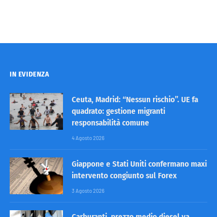
IN EVIDENZA
Ceuta, Madrid: “Nessun rischio”. UE fa
quadrato: gestione migranti
responsabilità comune
4 Agosto 2026
Giappone e Stati Uniti confermano maxi
intervento congiunto sul Forex
3 Agosto 2026
Carburanti, prezzo medio diesel va