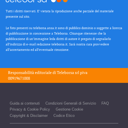
Tutti i diritti riservati. E’ vietata la riproduzione anche parziale del materiale
presente sul sito.
Le foto presenti su teleborsa.ansa.it sono di pubblico dominio o soggette a licenza
di pubblicazione in concessione a Teleborsa. Chiunque ritenesse che la
pubblicazione di un’immagine leda diritti di autore è pregato di segnalarlo
all’indirizzo di e-mail redazione teleborsa.it. Sarà nostra cura provvedere
all’accertamento ed all’eventuale rimozione.
Responsabilità editoriale di
Teleborsa srl
piva
00919671008
Guida ai contenuti
Condizioni Generali di Servizio
FAQ
Privacy & Cookie Policy
Gestione Cookie
Copyright & Disclaimer
Codice Etico