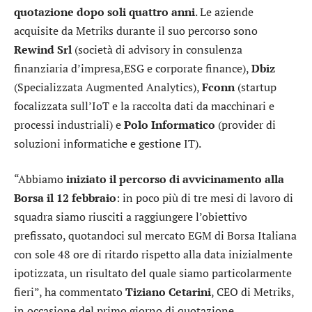
quotazione dopo soli quattro anni
. Le aziende
acquisite da Metriks durante il suo percorso sono
Rewind Srl
(società di advisory in consulenza
finanziaria d’impresa,ESG e corporate finance),
Dbiz
(Specializzata Augmented Analytics),
Fconn
(startup
focalizzata sull’IoT e la raccolta dati da macchinari e
processi industriali) e
Polo Informatico
(provider di
soluzioni informatiche e gestione IT).
“Abbiamo
iniziato il percorso di avvicinamento alla
Borsa il 12 febbraio
: in poco più di tre mesi di lavoro di
squadra siamo riusciti a raggiungere l’obiettivo
prefissato, quotandoci sul mercato EGM di Borsa Italiana
con sole 48 ore di ritardo rispetto alla data inizialmente
ipotizzata, un risultato del quale siamo particolarmente
fieri”, ha commentato
Tiziano Cetarini
, CEO di Metriks,
in occasione del primo giorno di quotazione.