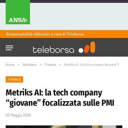
Responsabilità editoriale a cura di
Teleborsa
Home
»
Notiziario
»
Finanza
»
Metriks AI: la tech company “giovane” focalizzata sulle PMI
FINANZA
Metriks AI: la tech company
“giovane” focalizzata sulle PMI
30 Maggio 2025