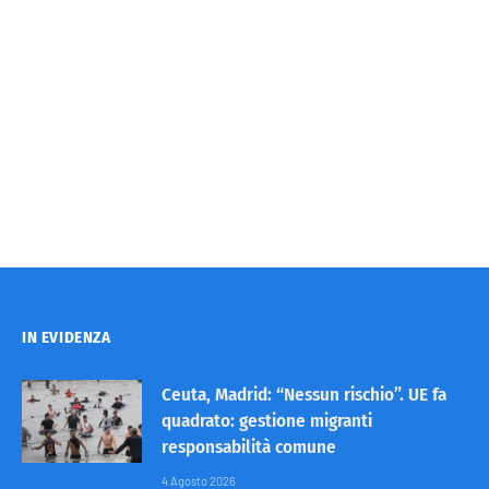
IN EVIDENZA
Ceuta, Madrid: “Nessun rischio”. UE fa
quadrato: gestione migranti
responsabilità comune
4 Agosto 2026