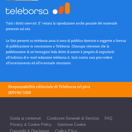
Tutti i diritti riservati. E’ vietata la riproduzione anche parziale del materiale
presente sul sito.
Le foto presenti su teleborsa.ansa.it sono di pubblico dominio o soggette a licenza
di pubblicazione in concessione a Teleborsa. Chiunque ritenesse che la
pubblicazione di un’immagine leda diritti di autore è pregato di segnalarlo
all’indirizzo di e-mail redazione teleborsa.it. Sarà nostra cura provvedere
all’accertamento ed all’eventuale rimozione.
Responsabilità editoriale di
Teleborsa srl
piva
00919671008
Guida ai contenuti
Condizioni Generali di Servizio
FAQ
Privacy & Cookie Policy
Gestione Cookie
Copyright & Disclaimer
Codice Etico