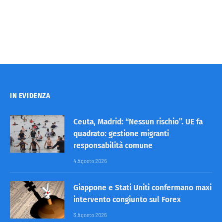
IN EVIDENZA
Ceuta, Madrid: “Nessun rischio”. UE fa
quadrato: gestione migranti
responsabilità comune
4 Agosto 2026
Giappone e Stati Uniti confermano maxi
intervento congiunto sul Forex
3 Agosto 2026