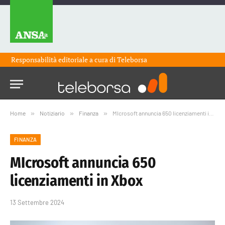
Responsabilità editoriale a cura di
Teleborsa
Home
»
Notiziario
»
Finanza
»
MIcrosoft annuncia 650 licenziamenti in Xbox
FINANZA
MIcrosoft annuncia 650
licenziamenti in Xbox
13 Settembre 2024