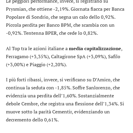
Le peggiori performance, invece, si registrano su
Prysmian
, che ottiene -2,19%. Giornata fiacca per
Banca
Popolare di Sondrio
, che segna un calo dello 0,92%.
Piccola perdita per
Banco BPM
, che scambia con un
-0,92%. Tentenna
BPER
, che cede lo 0,82%.
Al Top tra le azioni italiane a
media capitalizzazione
,
Ferragamo
(+3,35%),
Caltagirone SpA
(+3,09%),
Safilo
(+3,00%) e
Piaggio
(+2,20%).
I più forti ribassi, invece, si verificano su
D’Amico
, che
continua la seduta con -1,85%. Soffre
Sanlorenzo
, che
evidenzia una perdita dell’1,60%. Sostanzialmente
debole
Cembre
, che registra una flessione dell’1,34%. Si
muove sotto la parità
Cementir
, evidenziando un
decremento dello 0,61%.