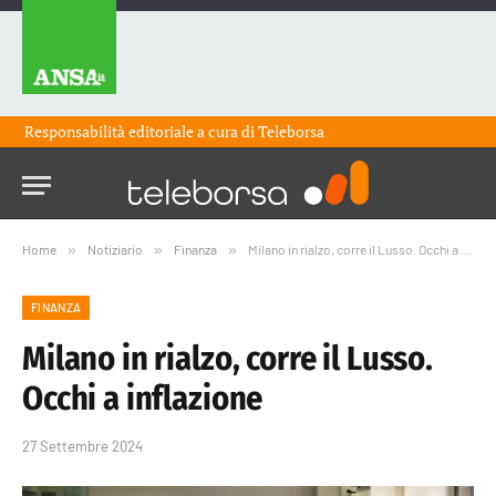
Responsabilità editoriale a cura di
Teleborsa
Home
»
Notiziario
»
Finanza
»
Milano in rialzo, corre il Lusso. Occhi a inflazione
FINANZA
Milano in rialzo, corre il Lusso.
Occhi a inflazione
27 Settembre 2024