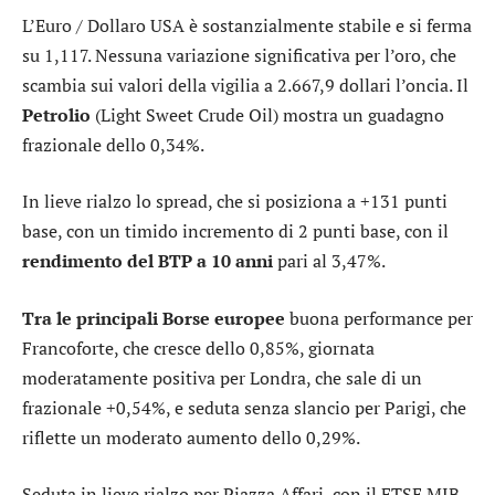
L’
Euro / Dollaro USA
è sostanzialmente stabile e si ferma
su 1,117. Nessuna variazione significativa per l’
oro
, che
scambia sui valori della vigilia a 2.667,9 dollari l’oncia. Il
Petrolio
(Light Sweet Crude Oil) mostra un guadagno
frazionale dello 0,34%.
In lieve rialzo lo
spread
, che si posiziona a +131 punti
base, con un timido incremento di 2 punti base, con il
rendimento del BTP a 10 anni
pari al 3,47%.
Tra le principali Borse europee
buona performance per
Francoforte
, che cresce dello 0,85%, giornata
moderatamente positiva per
Londra
, che sale di un
frazionale +0,54%, e seduta senza slancio per
Parigi
, che
riflette un moderato aumento dello 0,29%.
Seduta in lieve rialzo per Piazza Affari, con il
FTSE MIB
,