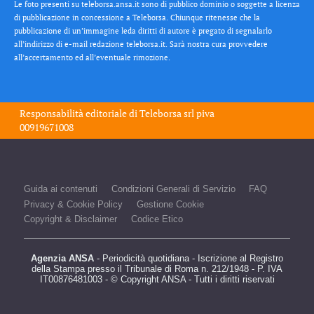
Le foto presenti su teleborsa.ansa.it sono di pubblico dominio o soggette a licenza
di pubblicazione in concessione a Teleborsa. Chiunque ritenesse che la
pubblicazione di un’immagine leda diritti di autore è pregato di segnalarlo
all’indirizzo di e-mail redazione teleborsa.it. Sarà nostra cura provvedere
all’accertamento ed all’eventuale rimozione.
Responsabilità editoriale di
Teleborsa srl
piva
00919671008
Guida ai contenuti
Condizioni Generali di Servizio
FAQ
Privacy & Cookie Policy
Gestione Cookie
Copyright & Disclaimer
Codice Etico
Agenzia ANSA
- Periodicità quotidiana - Iscrizione al Registro
della Stampa presso il Tribunale di Roma n. 212/1948 - P. IVA
IT00876481003 - © Copyright ANSA - Tutti i diritti riservati