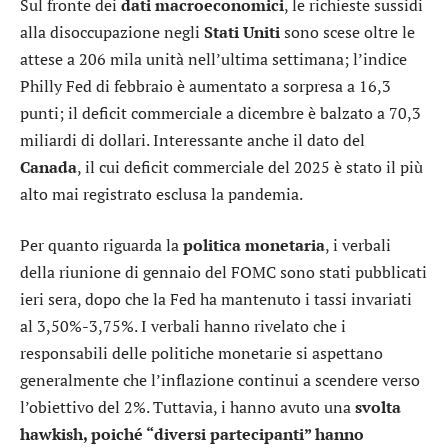
Sul fronte dei
dati macroeconomici
, le richieste sussidi
alla disoccupazione negli
Stati Uniti
sono scese oltre le
attese a 206 mila unità nell’ultima settimana; l’indice
Philly Fed di febbraio è aumentato a sorpresa a 16,3
punti; il deficit commerciale a dicembre è balzato a 70,3
miliardi di dollari. Interessante anche il dato del
Canada
, il cui deficit commerciale del 2025 è stato il più
alto mai registrato esclusa la pandemia.
Per quanto riguarda la
politica monetaria
, i verbali
della riunione di gennaio del FOMC sono stati pubblicati
ieri sera, dopo che la Fed ha mantenuto i tassi invariati
al 3,50%-3,75%. I verbali hanno rivelato che i
responsabili delle politiche monetarie si aspettano
generalmente che l’inflazione continui a scendere verso
l’obiettivo del 2%. Tuttavia, i hanno avuto una
svolta
hawkish, poiché “diversi partecipanti” hanno