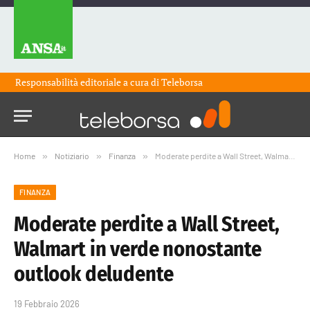
Responsabilità editoriale a cura di
Teleborsa
Home
»
Notiziario
»
Finanza
»
Moderate perdite a Wall Street, Walmart in verde nonostante outlook deludente
FINANZA
Moderate perdite a Wall Street,
Walmart in verde nonostante
outlook deludente
19 Febbraio 2026