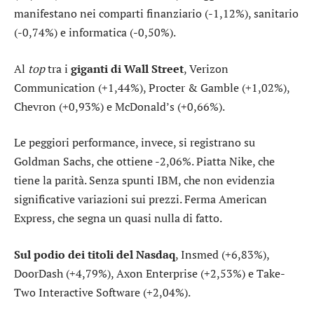
manifestano nei comparti
finanziario
(-1,12%),
sanitario
(-0,74%) e
informatica
(-0,50%).
Al
top
tra i
giganti di Wall Street
,
Verizon
Communication
(+1,44%),
Procter & Gamble
(+1,02%),
Chevron
(+0,93%) e
McDonald’s
(+0,66%).
Le peggiori performance, invece, si registrano su
Goldman Sachs
, che ottiene -2,06%. Piatta
Nike
, che
tiene la parità. Senza spunti
IBM
, che non evidenzia
significative variazioni sui prezzi. Ferma
American
Express
, che segna un quasi nulla di fatto.
Sul podio dei titoli del Nasdaq
,
Insmed
(+6,83%),
DoorDash
(+4,79%),
Axon Enterprise
(+2,53%) e
Take-
Two Interactive Software
(+2,04%).