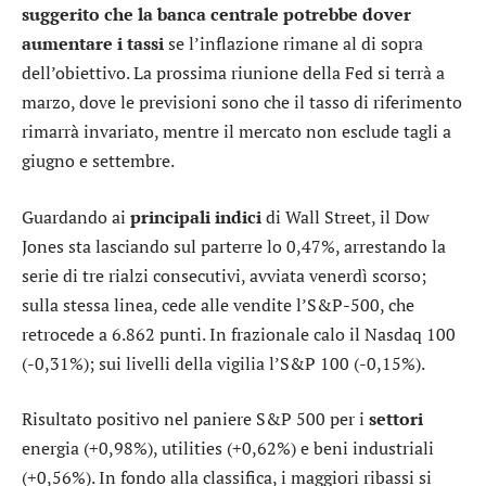
suggerito che la banca centrale potrebbe dover
aumentare i tassi
se l’inflazione rimane al di sopra
dell’obiettivo. La prossima riunione della Fed si terrà a
marzo, dove le previsioni sono che il tasso di riferimento
rimarrà invariato, mentre il mercato non esclude tagli a
giugno e settembre.
Guardando ai
principali indici
di Wall Street, il
Dow
Jones
sta lasciando sul parterre lo 0,47%, arrestando la
serie di tre rialzi consecutivi, avviata venerdì scorso;
sulla stessa linea, cede alle vendite l’
S&P-500
, che
retrocede a 6.862 punti. In frazionale calo il
Nasdaq 100
(-0,31%); sui livelli della vigilia l’
S&P 100
(-0,15%).
Risultato positivo nel paniere S&P 500 per i
settori
energia
(+0,98%),
utilities
(+0,62%) e
beni industriali
(+0,56%). In fondo alla classifica, i maggiori ribassi si