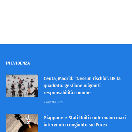
IN EVIDENZA
Ceuta, Madrid: “Nessun rischio”. UE fa
quadrato: gestione migranti
responsabilità comune
4 Agosto 2026
Giappone e Stati Uniti confermano maxi
intervento congiunto sul Forex