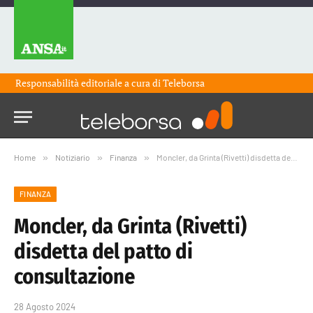
Responsabilità editoriale a cura di
Teleborsa
Home
»
Notiziario
»
Finanza
»
Moncler, da Grinta (Rivetti) disdetta del patto di consultazione
FINANZA
Moncler, da Grinta (Rivetti)
disdetta del patto di
consultazione
28 Agosto 2024