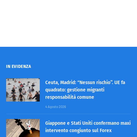
IN EVIDENZA
Ceuta, Madrid: “Nessun rischio”. UE fa
quadrato: gestione migranti
responsabilità comune
4 Agosto 2026
Giappone e Stati Uniti confermano maxi
intervento congiunto sul Forex