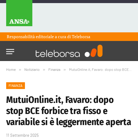
Responsabilità editoriale a cura di
Teleborsa
Home
»
Notiziario
»
Finanza
»
MutuiOnline.it, Favaro: dopo stop BCE forbice tra fisso e variabile si è leggermente aperta
FINANZA
MutuiOnline.it, Favaro: dopo
stop BCE forbice tra fisso e
variabile si è leggermente aperta
11 Settembre 2025