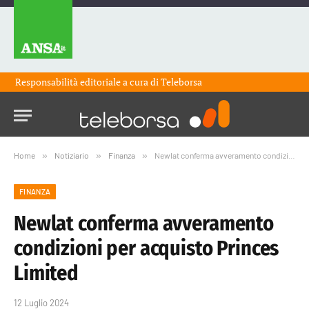
Responsabilità editoriale a cura di
Teleborsa
Home
»
Notiziario
»
Finanza
»
Newlat conferma avveramento condizioni per acquisto Princes Limited
FINANZA
Newlat conferma avveramento
condizioni per acquisto Princes
Limited
12 Luglio 2024