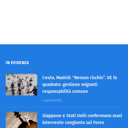
IN EVIDENZA
Ceuta, Madrid: “Nessun rischio”. UE fa
quadrato: gestione migranti
responsabilità comune
4 Agosto 2026
Giappone e Stati Uniti confermano maxi
intervento congiunto sul Forex