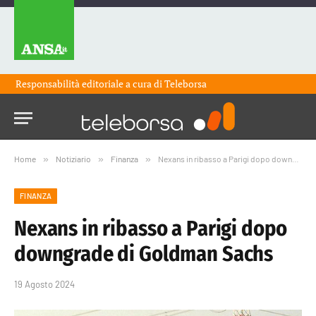
Responsabilità editoriale a cura di
Teleborsa
Home
»
Notiziario
»
Finanza
»
Nexans in ribasso a Parigi dopo downgrade di Goldman Sachs
FINANZA
Nexans in ribasso a Parigi dopo
downgrade di Goldman Sachs
19 Agosto 2024