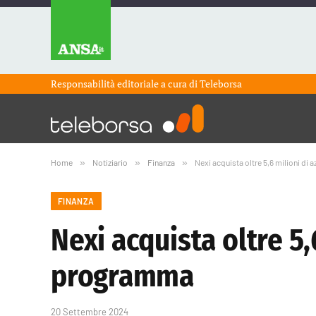
Responsabilità editoriale a cura di
Teleborsa
Home
»
Notiziario
»
Finanza
»
Nexi acquista oltre 5,6 milioni di
FINANZA
Nexi acquista oltre 5,
programma
20 Settembre 2024