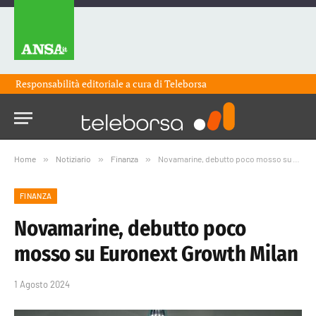
Responsabilità editoriale a cura di
Teleborsa
Home
»
Notiziario
»
Finanza
»
Novamarine, debutto poco mosso su Euronext Growth Milan
FINANZA
Novamarine, debutto poco
mosso su Euronext Growth Milan
1 Agosto 2024