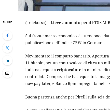
(Teleborsa) –
Lieve aumento
per il
FTSE MI
SHARE
Sul fronte macroeconomico si attendono i dati 
pubblicazione dell’indice ZEW in Germania.
Movimentato il comparto bancario. Apertura p
11 bitcoin, per un controvalore di circa un mi
italiana acquista
criptovalute
in maniera dir
controllata Compass che ha acquisito la mag
now pay later, e
Banco Bpm
impegnata nella st
Buona partenza anche per
Pirelli
sulla scia 