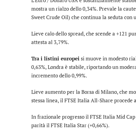
L’
Euro / Dollaro USA
è sostanzialmente stabile
mostra un rialzo dello 0,34%. Prevale la cautel
Sweet Crude Oil) che continua la seduta con u
Lieve calo dello
spread
, che scende a +121 pun
attesta al 3,79%.
Tra i listini europei
si muove in modesto ria
0,63%,
Londra
è stabile, riportando un moder
incremento dello 0,99%.
Lieve aumento per la Borsa di Milano, che mo
stessa linea, il
FTSE Italia All-Share
procede a 
In frazionale progresso il
FTSE Italia Mid Cap
parità il
FTSE Italia Star
(+0,66%).