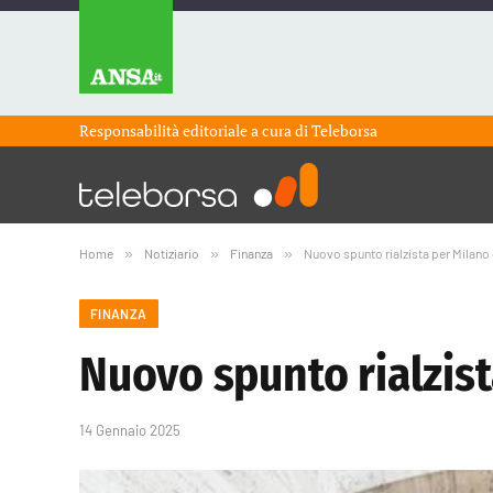
Responsabilità editoriale a cura di
Teleborsa
Home
»
Notiziario
»
Finanza
»
Nuovo spunto rialzista per Milano e 
FINANZA
Nuovo spunto rialzista
14 Gennaio 2025