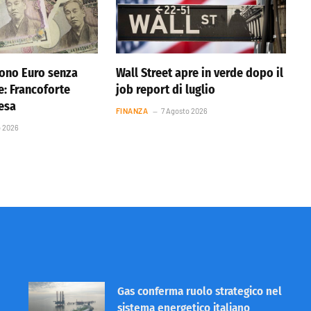
ono Euro senza
Wall Street apre in verde dopo il
e: Francoforte
job report di luglio
resa
FINANZA
7 Agosto 2026
o 2026
Gas conferma ruolo strategico nel
sistema energetico italiano