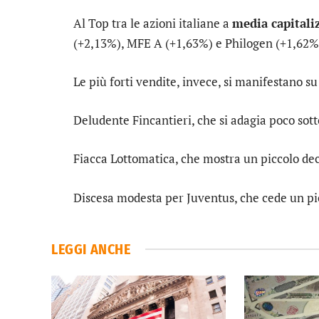
Al Top tra le azioni italiane a
media capitali
(+2,13%),
MFE A
(+1,63%) e
Philogen
(+1,62%
Le più forti vendite, invece, si manifestano s
Deludente
Fincantieri
, che si adagia poco sotto
Fiacca
Lottomatica
, che mostra un piccolo de
Discesa modesta per
Juventus
, che cede un pi
LEGGI ANCHE