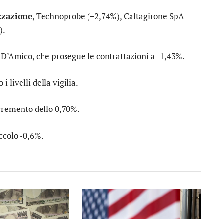
zzazione
,
Technoprobe
(+2,74%),
Caltagirone SpA
).
u
D’Amico
, che prosegue le contrattazioni a -1,43%.
 i livelli della vigilia.
cremento dello 0,70%.
ccolo -0,6%.