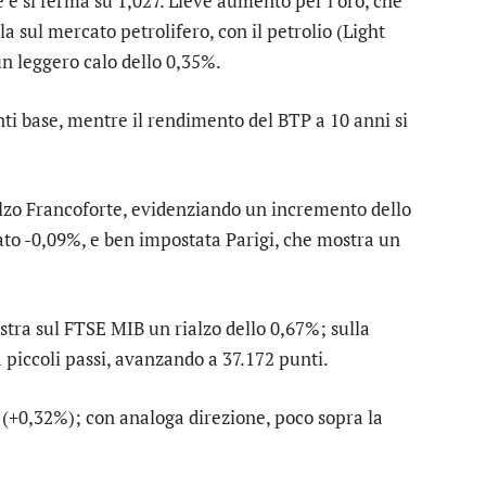
 e si ferma su 1,027. Lieve aumento per l’
oro
, che
a sul mercato petrolifero, con il petrolio (Light
n leggero calo dello 0,35%.
ti base, mentre il rendimento del BTP a 10 anni si
lzo
Francoforte
, evidenziando un incremento dello
ato -0,09%, e ben impostata
Parigi
, che mostra un
stra sul
FTSE MIB
un rialzo dello 0,67%; sulla
piccoli passi, avanzando a 37.172 punti.
(+0,32%); con analoga direzione, poco sopra la