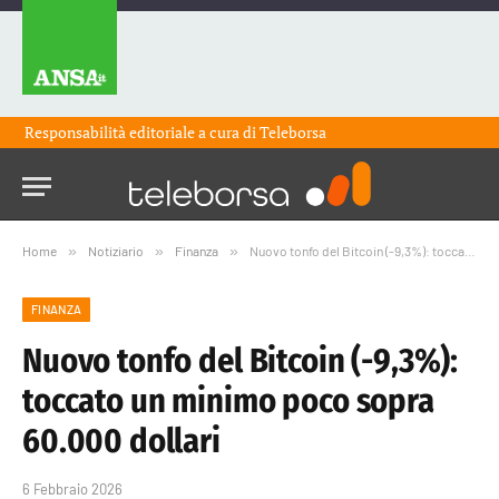
Responsabilità editoriale a cura di
Teleborsa
Home
»
Notiziario
»
Finanza
»
Nuovo tonfo del Bitcoin (-9,3%): toccato un minimo poco sopra 60.000 dollari
FINANZA
Nuovo tonfo del Bitcoin (-9,3%):
toccato un minimo poco sopra
60.000 dollari
6 Febbraio 2026