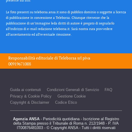
presente sul sito.
Le foto presenti su teleborsa.ansa.it sono di pubblico dominio o soggette a licenza
di pubblicazione in concessione a Teleborsa. Chiunque ritenesse che la
pubblicazione di un’immagine leda diritti di autore è pregato di segnalarlo
all’indirizzo di e-mail redazione teleborsa.it. Sarà nostra cura provvedere
all’accertamento ed all’eventuale rimozione.
Responsabilità editoriale di
Teleborsa srl
piva
00919671008
Guida ai contenuti
Condizioni Generali di Servizio
FAQ
Privacy & Cookie Policy
Gestione Cookie
Copyright & Disclaimer
Codice Etico
Agenzia ANSA
- Periodicità quotidiana - Iscrizione al Registro
della Stampa presso il Tribunale di Roma n. 212/1948 - P. IVA
IT00876481003 - © Copyright ANSA - Tutti i diritti riservati