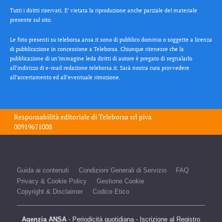
Tutti i diritti riservati. E’ vietata la riproduzione anche parziale del materiale
presente sul sito.
Le foto presenti su teleborsa.ansa.it sono di pubblico dominio o soggette a licenza
di pubblicazione in concessione a Teleborsa. Chiunque ritenesse che la
pubblicazione di un’immagine leda diritti di autore è pregato di segnalarlo
all’indirizzo di e-mail redazione teleborsa.it. Sarà nostra cura provvedere
all’accertamento ed all’eventuale rimozione.
Responsabilità editoriale di
Teleborsa srl
piva
00919671008
Guida ai contenuti
Condizioni Generali di Servizio
FAQ
Privacy & Cookie Policy
Gestione Cookie
Copyright & Disclaimer
Codice Etico
Agenzia ANSA
- Periodicità quotidiana - Iscrizione al Registro