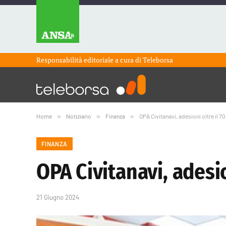
Responsabilità editoriale a cura di
Teleborsa
Home
»
Notiziario
»
Finanza
»
OPA Civitanavi, adesioni oltre il 7
FINANZA
OPA Civitanavi, adesio
21 Giugno 2024