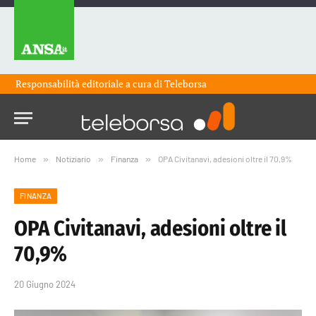
Responsabilità editoriale a cura di
Teleborsa
Home
»
Notiziario
»
Finanza
»
OPA Civitanavi, adesioni oltre il 70,9%
FINANZA
OPA Civitanavi, adesioni oltre il
70,9%
20 Giugno 2024