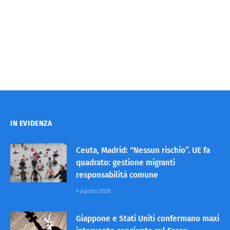
IN EVIDENZA
Ceuta, Madrid: “Nessun rischio”. UE fa
quadrato: gestione migranti
responsabilità comune
4 Agosto 2026
Giappone e Stati Uniti confermano maxi