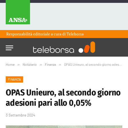
Responsabilità editoriale a cura di
Teleborsa
Home
»
Notiziario
»
Finanza
»
OPAS Unieuro, al secondo giorno adesioni pari allo 0,05%
FINANZA
OPAS Unieuro, al secondo giorno
adesioni pari allo 0,05%
3 Settembre 2024