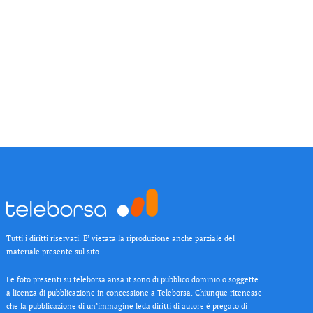
Tutti i diritti riservati. E’ vietata la riproduzione anche parziale del
materiale presente sul sito.
Le foto presenti su teleborsa.ansa.it sono di pubblico dominio o soggette
a licenza di pubblicazione in concessione a Teleborsa. Chiunque ritenesse
che la pubblicazione di un’immagine leda diritti di autore è pregato di