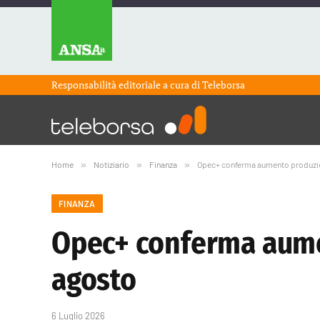
Responsabilità editoriale a cura di
Teleborsa
Home
»
Notiziario
»
Finanza
»
Opec+ conferma aumento produzion
FINANZA
Opec+ conferma aumen
agosto
6 Luglio 2026