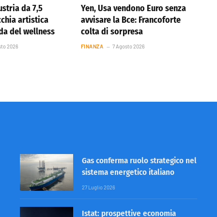
stria da 7,5
Yen, Usa vendono Euro senza
cchia artistica
avvisare la Bce: Francoforte
nda del wellness
colta di sorpresa
sto 2026
FINANZA
7 Agosto 2026
Gas conferma ruolo strategico nel
sistema energetico italiano
27 Luglio 2026
Istat: prospettive economia