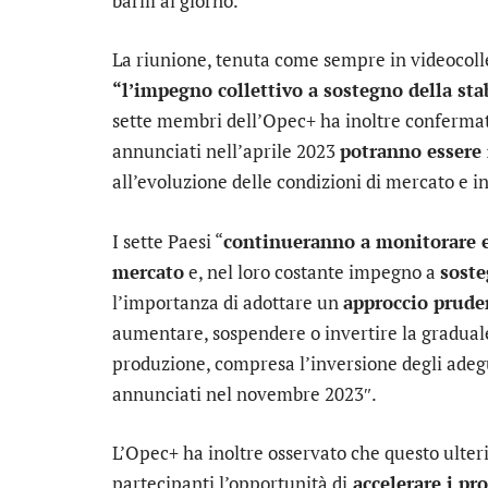
barili al giorno.
La riunione, tenuta come sempre in videocolle
“l’impegno collettivo a sostegno della sta
sette membri dell’Opec+ ha inoltre confermat
annunciati nell’aprile 2023
potranno essere r
all’evoluzione delle condizioni di mercato e 
I sette Paesi “
continueranno a monitorare e
mercato
e, nel loro costante impegno a
soste
l’importanza di adottare un
approccio prude
aumentare, sospendere o invertire la gradual
produzione, compresa l’inversione degli ade
annunciati nel novembre 2023″.
L’Opec+ ha inoltre osservato che questo ulter
partecipanti l’opportunità di
accelerare i pr