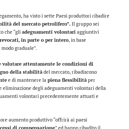
gamento, ha visto i sette Paesi produttori ribadire
bilità del mercato petrolifero”.
Il gruppo sei
o che “gli
adeguamenti volontari
aggiuntivi
evocati, in parte o per intero
, in base
in modo graduale”.
 valutare attentamente le condizioni di
gno della stabilità
del mercato, ribadiscono
nte
e di mantenere la
piena flessibilità
per
e eliminazione degli adeguamenti volontari della
guamenti volontari precedentemente attuati e
iore aumento produttivo “offrirà ai paesi
ocessi di compensazione
” ed hanno ribadito il