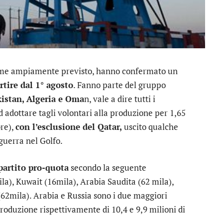
ome ampiamente previsto, hanno confermato un
tire dal 1° agosto
. Fanno parte del gruppo
kistan, Algeria e Oma
n, vale a dire tutti i
 adottare tagli volontari alla produzione per 1,65
bre),
con l’esclusione del Qatar,
uscito qualche
 guerra nel Golfo.
partito pro-quota
secondo la seguente
ila), Kuwait (16mila), Arabia Saudita (62 mila),
62mila). Arabia e Russia sono i due maggiori
produzione rispettivamente di 10,4 e 9,9 milioni di