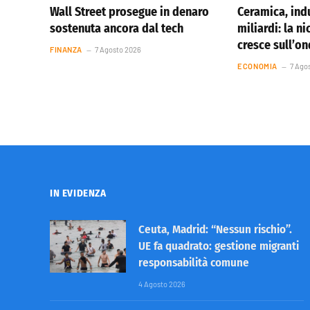
Wall Street prosegue in denaro
Ceramica, indu
sostenuta ancora dal tech
miliardi: la ni
cresce sull’o
FINANZA
7 Agosto 2026
ECONOMIA
7 Ago
IN EVIDENZA
Ceuta, Madrid: “Nessun rischio”.
UE fa quadrato: gestione migranti
responsabilità comune
4 Agosto 2026