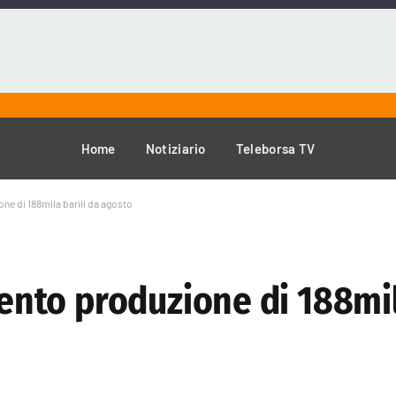
Home
Notiziario
Teleborsa TV
e di 188mila barili da agosto
to produzione di 188mila