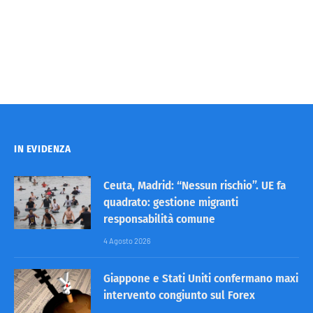
IN EVIDENZA
Ceuta, Madrid: “Nessun rischio”. UE fa
quadrato: gestione migranti
responsabilità comune
4 Agosto 2026
Giappone e Stati Uniti confermano maxi
intervento congiunto sul Forex