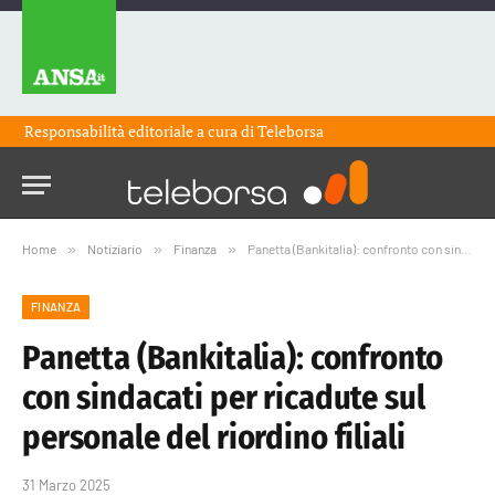
Responsabilità editoriale a cura di
Teleborsa
Home
»
Notiziario
»
Finanza
»
Panetta (Bankitalia): confronto con sindacati per ricadute sul personale del riordino filiali
FINANZA
Panetta (Bankitalia): confronto
con sindacati per ricadute sul
personale del riordino filiali
31 Marzo 2025