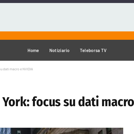
Home
Notiziario
Teleborsa TV
su dati macro e NVIDIA
 York: focus su dati macro