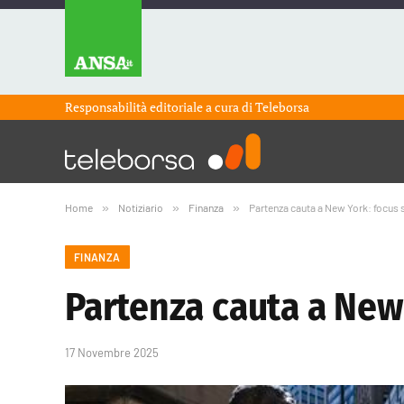
Responsabilità editoriale a cura di
Teleborsa
Home
»
Notiziario
»
Finanza
»
Partenza cauta a New York: focus 
FINANZA
Partenza cauta a New
17 Novembre 2025