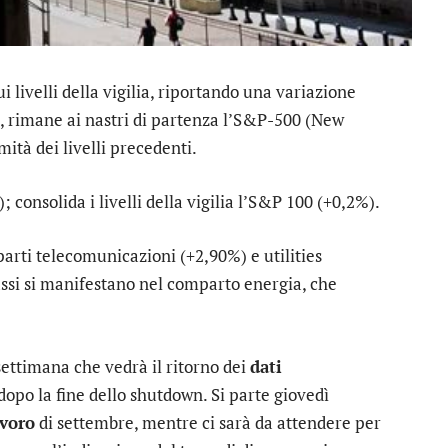
i livelli della vigilia, riportando una variazione
a, rimane ai nastri di partenza l’
S&P-500
(
New
mità dei livelli precedenti.
 consolida i livelli della vigilia l’
S&P 100
(+0,2%).
parti
telecomunicazioni
(+2,90%) e
utilities
ibassi si manifestano nel comparto
energia
, che
 settimana che vedrà il ritorno dei
dati
opo la fine dello shutdown. Si parte giovedì
avoro
di settembre, mentre ci sarà da attendere per