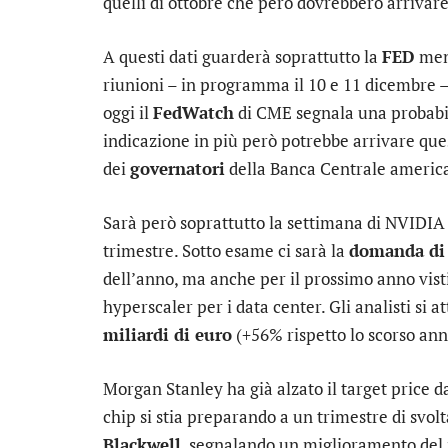
quelli di ottobre che però dovrebbero arrivare
A questi dati guarderà soprattutto la
FED
ment
riunioni – in programma il 10 e 11 dicembre –
oggi il
FedWatch
di CME segnala una probabili
indicazione in più però potrebbe arrivare ques
dei
governatori
della Banca Centrale americ
Sarà però soprattutto la settimana di
NVIDIA
trimestre. Sotto esame ci sarà la
domanda di
dell’anno, ma anche per il prossimo anno vist
hyperscaler per i data center. Gli analisti si 
miliardi di euro
(+56% rispetto lo scorso ann
Morgan Stanley ha già alzato il target price d
chip si stia preparando a un trimestre di svol
Blackwell
, segnalando un miglioramento del 