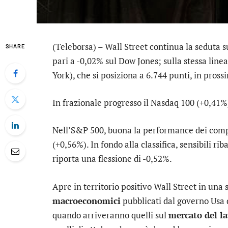
(Teleborsa) – Wall Street continua la seduta su
SHARE
pari a -0,02% sul
Dow Jones
; sulla stessa line
York
), che si posiziona a 6.744 punti, in prossi
In frazionale progresso il
Nasdaq 100
(+0,41%);
Nell’S&P 500, buona la performance dei com
(+0,56%). In fondo alla classifica, sensibili r
riporta una flessione di -0,52%.
Apre in territorio positivo Wall Street in una
macroeconomici
pubblicati dal governo Usa d
quando arriveranno quelli sul
mercato del l