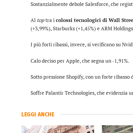
Sostanzialmente debole
Salesforce
, che regis
Al
top
tra i
colossi tecnologici di Wall Stre
(+3,99%),
Starbucks
(+1,45%) e
ARM Holdings
I più forti ribassi, invece, si verificano su
Nvid
Calo deciso per
Apple
, che segna un -1,91%.
Sotto pressione
Shopify
, con un forte ribasso 
Soffre
Palantir Technologies
, che evidenzia u
LEGGI ANCHE