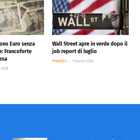
ono Euro senza
Wall Street apre in verde dopo il
e: Francoforte
job report di luglio
resa
FINANZA
7 Agosto 2026
o 2026