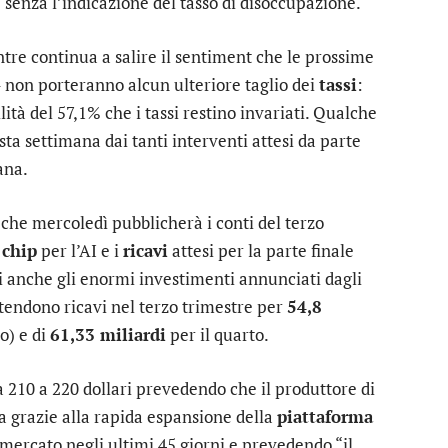
 senza l’indicazione del tasso di disoccupazione.
re continua a salire il sentiment che le prossime
 non porteranno alcun ulteriore taglio dei
tassi
:
tà del 57,1% che i tassi restino invariati. Qualche
ta settimana dai tanti interventi attesi da parte
ana.
che mercoledì pubblicherà i conti del terzo
 chip
per l’AI e i
ricavi
attesi per la parte finale
i anche gli enormi investimenti annunciati dagli
attendono ricavi nel terzo trimestre per
54,8
o) e di
61,33 miliardi
per il quarto.
a 210 a 220 dollari prevedendo che il produttore di
ta grazie alla rapida espansione della
piattaforma
mercato negli ultimi 45 giorni e prevedendo “il