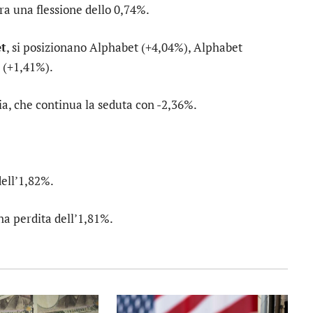
tra una flessione dello 0,74%.
et
, si posizionano
Alphabet
(+4,04%),
Alphabet
(+1,41%).
ia
, che continua la seduta con -2,36%.
dell’1,82%.
na perdita dell’1,81%.