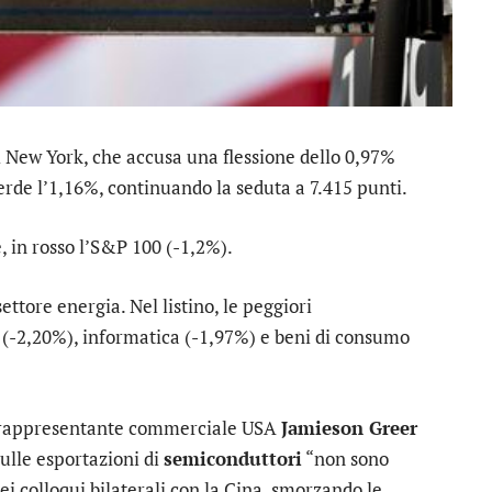
i New York, che accusa una flessione dello 0,97%
rde l’1,16%, continuando la seduta a 7.415 punti.
 in rosso l’
S&P 100
(-1,2%).
settore
energia
. Nel listino, le peggiori
(-2,20%),
informatica
(-1,97%) e
beni di consumo
il rappresentante commerciale USA
Jamieson Greer
ulle esportazioni di
semiconduttori
“non sono
ei colloqui bilaterali con la Cina, smorzando le