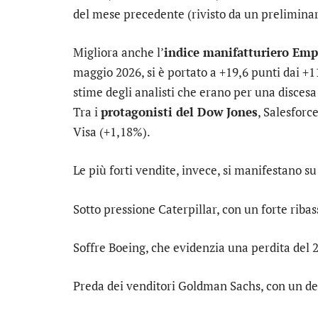
del mese precedente (rivisto da un preliminar
Migliora anche l’
indice manifatturiero Emp
maggio 2026, si è portato a +19,6 punti dai +11
stime degli analisti che erano per una discesa 
Tra i
protagonisti del Dow Jones
,
Salesforc
Visa
(+1,18%).
Le più forti vendite, invece, si manifestano s
Sotto pressione
Caterpillar
, con un forte riba
Soffre
Boeing
, che evidenzia una perdita del 
Preda dei venditori
Goldman Sachs
, con un d