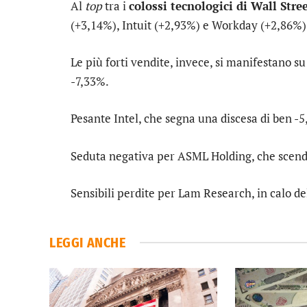
Al
top
tra i
colossi tecnologici di Wall Stre
(+3,14%),
Intuit
(+2,93%) e
Workday
(+2,86%)
Le più forti vendite, invece, si manifestano s
-7,33%.
Pesante
Intel
, che segna una discesa di ben -5
Seduta negativa per
ASML Holding
, che scen
Sensibili perdite per
Lam Research
, in calo d
LEGGI ANCHE