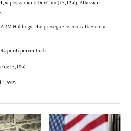
et
, si posizionano
DexCom
(+5,12%),
Atlassian
.
u
ARM Holdings
, che prosegue le contrattazioni a
,94 punti percentuali.
de del 5,18%.
el 4,69%.