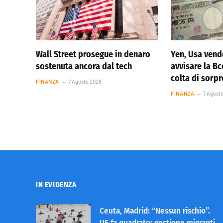
Wall Street prosegue in denaro
Yen, Usa vend
sostenuta ancora dal tech
avvisare la Bc
colta di sorp
FINANZA
7 Agosto 2026
FINANZA
7 Agost
IN EVIDENZA
Ceuta, Madrid: “Nessun rischio”.
UE fa quadrato: gestione migranti