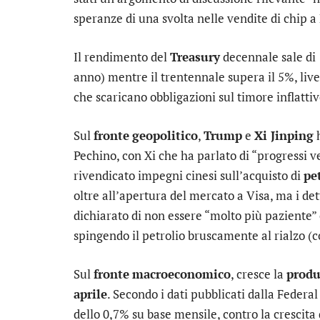
speranze di una svolta nelle vendite di chip a
Il rendimento del
Treasury
decennale sale di 
anno) mentre il trentennale supera il 5%, live
che scaricano obbligazioni sul timore inflattiv
Sul
fronte
geopolitico
,
Trump
e
Xi Jinping
h
Pechino, con Xi che ha parlato di “progressi 
rivendicato impegni cinesi sull’acquisto di
pe
oltre all’apertura del mercato a Visa, ma i de
dichiarato di non essere “molto più paziente” 
spingendo il petrolio bruscamente al rialzo (co
Sul
fronte
macroeconomico
, cresce la
produ
aprile
. Secondo i dati pubblicati dalla Federal
dello 0,7% su base mensile, contro la crescita