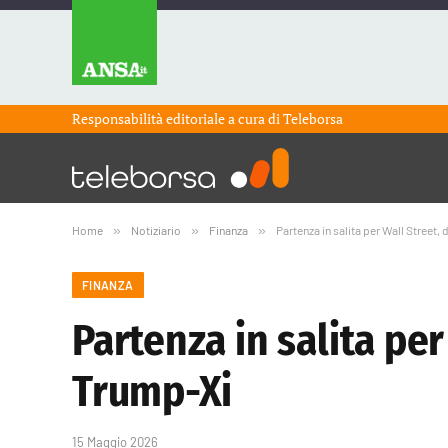
Responsabilità editoriale a cura di
Teleborsa
Home
»
Notiziario
»
Finanza
»
Partenza in salita per Wall Street,
FINANZA
Partenza in salita per
Trump-Xi
15 Maggio 2026