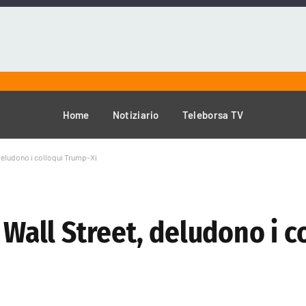
Home
Notiziario
Teleborsa TV
 deludono i colloqui Trump-Xi
 Wall Street, deludono i c