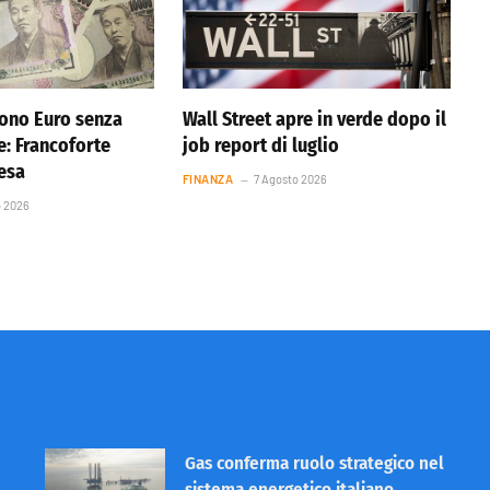
ono Euro senza
Wall Street apre in verde dopo il
e: Francoforte
job report di luglio
resa
FINANZA
7 Agosto 2026
o 2026
Gas conferma ruolo strategico nel
sistema energetico italiano