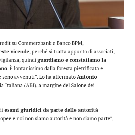
redit
su
Commerzbank
e
Banco BPM
,
este vicende
, perché si tratta appunto di associati,
igilanza, quindi
guardiamo e constatiamo la
ano
. È lontanissimo dalla foresta pietrificata e
e sono avvenuti”. Lo ha affermato
Antonio
ia Italiana (ABI), a margine del Salone dei
di
esami giuridici da parte delle autorità
ropee e noi non siamo autorità e non siamo parte”,