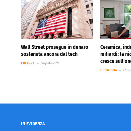
Wall Street prosegue in denaro
Ceramica, indu
sostenuta ancora dal tech
miliardi: la ni
cresce sull’o
FINANZA
7 Agosto 2026
ECONOMIA
7 Ago
IN EVIDENZA