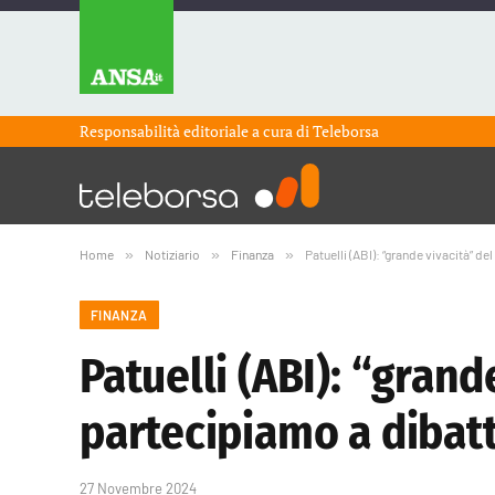
Responsabilità editoriale a cura di
Teleborsa
Home
»
Notiziario
»
Finanza
»
Patuelli (ABI): “grande vivacità” d
FINANZA
Patuelli (ABI): “grand
partecipiamo a dibatt
27 Novembre 2024