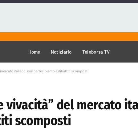
Home
Notiziario
Teleborsa TV
el mercato italiano, non partecipiamo a dibattiti scomposti
e vivacità” del mercato it
iti scomposti