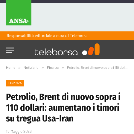
Responsabilità editoriale a cura di
Teleborsa
Home
»
Notiziario
»
Finanza
»
Petrolio, Brent di nuovo sopra i 110 dollari: aumentano i timori su tregua Usa-Iran
FINANZA
Petrolio, Brent di nuovo sopra i
110 dollari: aumentano i timori
su tregua Usa-Iran
18 Maggio 2026