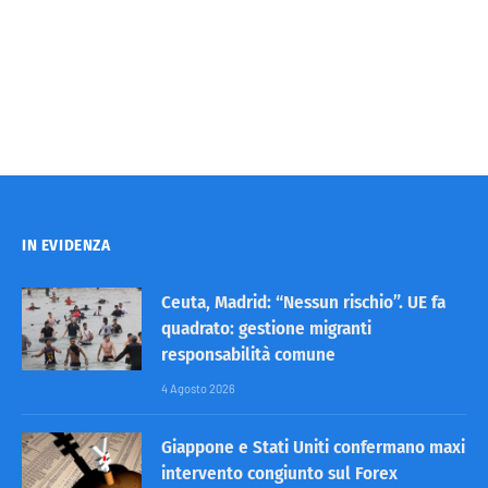
IN EVIDENZA
Ceuta, Madrid: “Nessun rischio”. UE fa
quadrato: gestione migranti
responsabilità comune
4 Agosto 2026
Giappone e Stati Uniti confermano maxi
intervento congiunto sul Forex