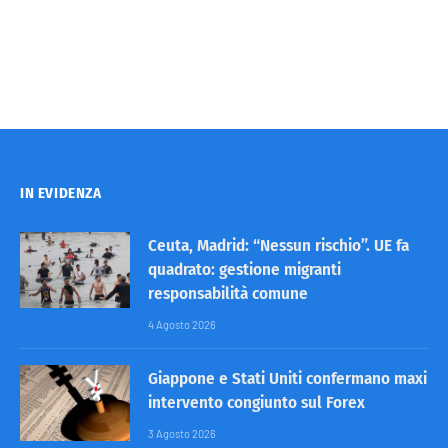
IN EVIDENZA
Ceuta, Madrid: “Nessun rischio”. UE fa
quadrato: gestione migranti
responsabilità comune
4 Agosto 2026
Giappone e Stati Uniti confermano maxi
intervento congiunto sul Forex
3 Agosto 2026