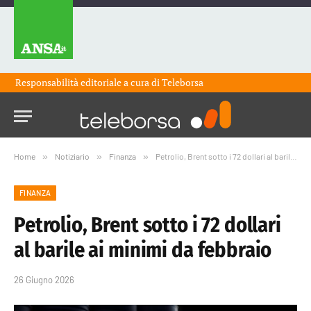
Responsabilità editoriale a cura di
Teleborsa
Home
»
Notiziario
»
Finanza
»
Petrolio, Brent sotto i 72 dollari al barile ai minimi da febbraio
FINANZA
Petrolio, Brent sotto i 72 dollari
al barile ai minimi da febbraio
26 Giugno 2026