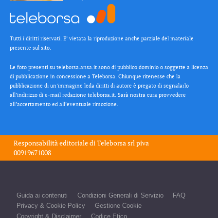
Tutti i diritti riservati. E’ vietata la riproduzione anche parziale del materiale
presente sul sito.
Le foto presenti su teleborsa.ansa.it sono di pubblico dominio o soggette a licenza
di pubblicazione in concessione a Teleborsa. Chiunque ritenesse che la
pubblicazione di un’immagine leda diritti di autore è pregato di segnalarlo
all’indirizzo di e-mail redazione teleborsa.it. Sarà nostra cura provvedere
all’accertamento ed all’eventuale rimozione.
Responsabilità editoriale di
Teleborsa srl
piva
00919671008
Guida ai contenuti
Condizioni Generali di Servizio
FAQ
Privacy & Cookie Policy
Gestione Cookie
Copyright & Disclaimer
Codice Etico