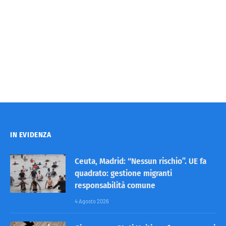
IN EVIDENZA
Ceuta, Madrid: “Nessun rischio”. UE fa
quadrato: gestione migranti
responsabilità comune
4 Agosto 2026