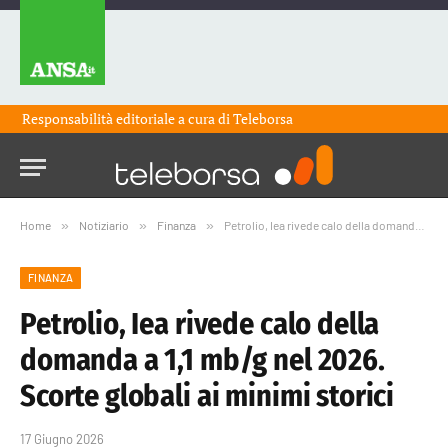
Responsabilità editoriale a cura di
Teleborsa
Home
»
Notiziario
»
Finanza
»
Petrolio, Iea rivede calo della domanda a 1,1 mb/g nel 2026. Scorte globali ai minimi storici
FINANZA
Petrolio, Iea rivede calo della
domanda a 1,1 mb/g nel 2026.
Scorte globali ai minimi storici
17 Giugno 2026