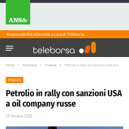
Responsabilità editoriale a cura di
Teleborsa
Home
»
Notiziario
»
Finanza
»
Petrolio in rally con sanzioni USA a oil company russe
FINANZA
Petrolio in rally con sanzioni USA
a oil company russe
23 Ottobre 2025