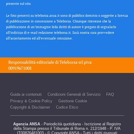
presente sul sito.
Le foto presenti su teleborsa.ansa.it sono di pubblico dominio o soggette a licenza
di pubblicazione in concessione a Teleborsa. Chiunque ritenesse che la
pubblicazione di un’immagine leda diritti di autore è pregato di segnalarlo
all’indirizzo di e-mail redazione teleborsa.it. Sarà nostra cura provvedere
all’accertamento ed all’eventuale rimozione.
Responsabilità editoriale di
Teleborsa srl
piva
00919671008
Guida ai contenuti
Condizioni Generali di Servizio
FAQ
Privacy & Cookie Policy
Gestione Cookie
Copyright & Disclaimer
Codice Etico
Agenzia ANSA
- Periodicità quotidiana - Iscrizione al Registro
della Stampa presso il Tribunale di Roma n. 212/1948 - P. IVA
IT00876481003 - © Copyright ANSA - Tutti i diritti riservati