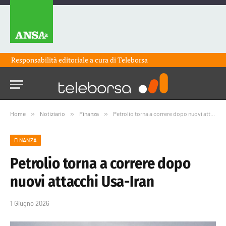
Responsabilità editoriale a cura di
Teleborsa
Home
»
Notiziario
»
Finanza
»
Petrolio torna a correre dopo nuovi attacchi Usa-Iran
FINANZA
Petrolio torna a correre dopo
nuovi attacchi Usa-Iran
1 Giugno 2026