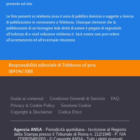
presente sul sito.
Le foto presenti su teleborsa.ansa.it sono di pubblico dominio o soggette a licenza
di pubblicazione in concessione a Teleborsa. Chiunque ritenesse che la
pubblicazione di un’immagine leda diritti di autore è pregato di segnalarlo
all’indirizzo di e-mail redazione teleborsa.it. Sarà nostra cura provvedere
all’accertamento ed all’eventuale rimozione.
Responsabilità editoriale di
Teleborsa srl
piva
00919671008
Guida ai contenuti
Condizioni Generali di Servizio
FAQ
Privacy & Cookie Policy
Gestione Cookie
Copyright & Disclaimer
Codice Etico
Agenzia ANSA
- Periodicità quotidiana - Iscrizione al Registro
della Stampa presso il Tribunale di Roma n. 212/1948 - P. IVA
IT00876481003 - © Copyright ANSA - Tutti i diritti riservati