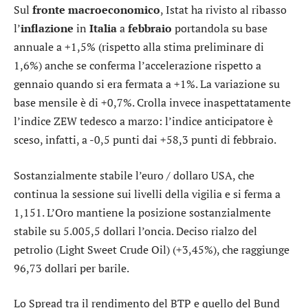
Sul
fronte
macroeconomico
, Istat ha rivisto al ribasso
l’
inflazione
in
Italia
a
febbraio
portandola su base
annuale a +1,5% (rispetto alla stima preliminare di
1,6%) anche se conferma l’accelerazione rispetto a
gennaio quando si era fermata a +1%. La variazione su
base mensile è di +0,7%. Crolla invece inaspettatamente
l’indice ZEW tedesco a marzo: l’indice anticipatore è
sceso, infatti, a -0,5 punti dai +58,3 punti di febbraio.
Sostanzialmente stabile l’
euro / dollaro USA
, che
continua la sessione sui livelli della vigilia e si ferma a
1,151. L’
Oro
mantiene la posizione sostanzialmente
stabile su 5.005,5 dollari l’oncia. Deciso rialzo del
petrolio (Light Sweet Crude Oil) (+3,45%), che raggiunge
96,73 dollari per barile.
Lo
Spread
tra il rendimento del BTP e quello del Bund