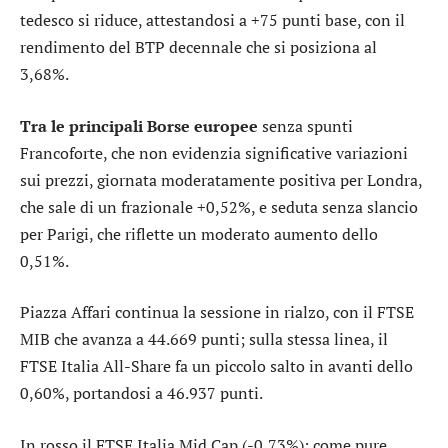
tedesco si riduce, attestandosi a +75 punti base, con il
rendimento del BTP decennale che si posiziona al
3,68%.
Tra le principali Borse europee
senza spunti
Francoforte
, che non evidenzia significative variazioni
sui prezzi, giornata moderatamente positiva per
Londra
,
che sale di un frazionale +0,52%, e seduta senza slancio
per
Parigi
, che riflette un moderato aumento dello
0,51%.
Piazza Affari continua la sessione in rialzo, con il
FTSE
MIB
che avanza a 44.669 punti; sulla stessa linea, il
FTSE Italia All-Share
fa un piccolo salto in avanti dello
0,60%, portandosi a 46.937 punti.
In rosso il
FTSE Italia Mid Cap
(-0,73%); come pure,