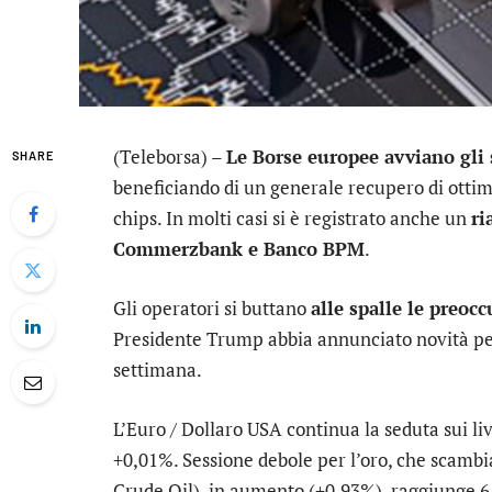
(Teleborsa) –
Le Borse europee avviano gli 
SHARE
beneficiando di un generale recupero di ottimi
chips. In molti casi si è registrato anche un
ri
Commerzbank
e
Banco BPM
.
Gli operatori si buttano
alle spalle le preoc
Presidente Trump abbia annunciato novità per
settimana.
L’
Euro / Dollaro USA
continua la seduta sui liv
+0,01%. Sessione debole per l’
oro
, che scambi
Crude Oil), in aumento (+0,93%), raggiunge 65