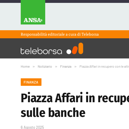
Responsabilità editoriale a cura di
Teleborsa
Home
»
Notiziario
»
Finanza
»
Piazza Affari in recupero con le a
FINANZA
Piazza Affari in recu
sulle banche
6 Agosto 2025