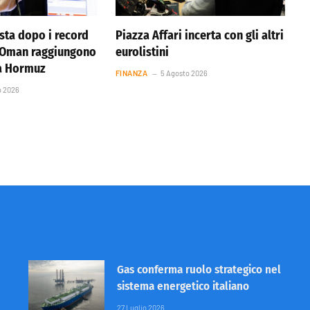
ista dopo i record
Piazza Affari incerta con gli altri
e Oman raggiungono
eurolistini
ta Hormuz
FINANZA
5 Agosto 2026
o 2026
Gas conferma ruolo strategico nel
sistema energetico italiano
27 Luglio 2026