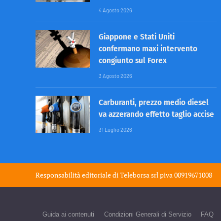
4 Agosto 2026
Giappone e Stati Uniti
confermano maxi intervento
congiunto sul Forex
3 Agosto 2026
Carburanti, prezzo medio diesel
va azzerando effetto taglio accise
31 Luglio 2026
Responsabilità editoriale di
Teleborsa srl
piva 00919671008
Guida ai contenuti
Condizioni Generali di Servizio
FAQ