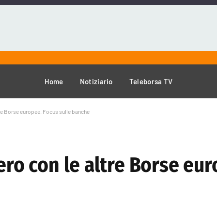
Home
Notiziario
Teleborsa TV
ltre Borse europee. Focus sulle banche
pero con le altre Borse eu