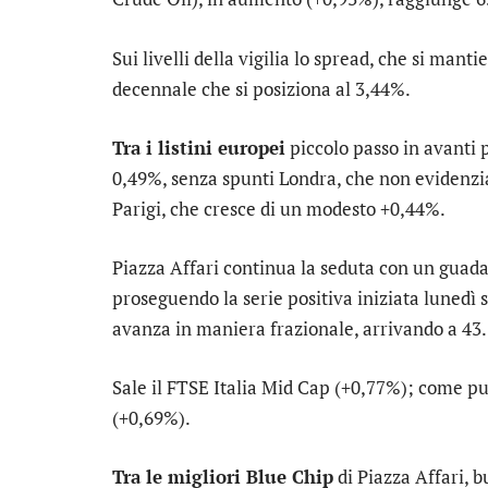
Sui livelli della vigilia lo
spread
, che si manti
decennale che si posiziona al 3,44%.
Tra i listini europei
piccolo passo in avanti 
0,49%, senza spunti
Londra
, che non evidenzi
Parigi
, che cresce di un modesto +0,44%.
Piazza Affari continua la seduta con un guad
proseguendo la serie positiva iniziata lunedì sc
avanza in maniera frazionale, arrivando a 43.
Sale il
FTSE Italia Mid Cap
(+0,77%); come pur
(+0,69%).
Tra le migliori Blue Chip
di Piazza Affari, 