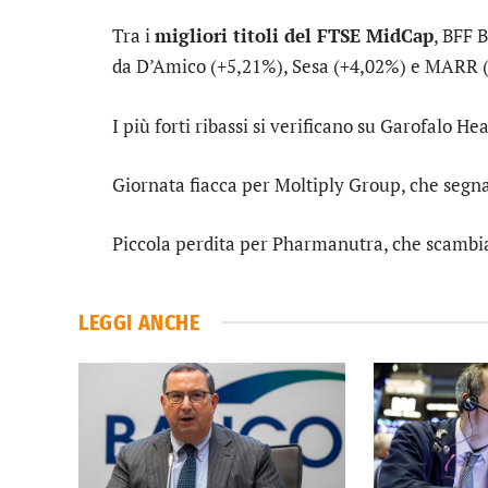
Tra i
migliori titoli del FTSE MidCap
,
BFF 
da
D’Amico
(+5,21%),
Sesa
(+4,02%) e
MARR
(
I più forti ribassi si verificano su
Garofalo Hea
Giornata fiacca per
Moltiply Group
, che segn
Piccola perdita per
Pharmanutra
, che scambi
LEGGI ANCHE