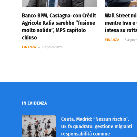
Banco BPM, Castagna: con Crédit
Wall Street m
Agricole Italia sarebbe “fusione
mentre Iran 
molto solida”, MPS capitolo
intesa su rot
chiuso
FINANZA
5 Agost
FINANZA
5 Agosto 2026
IN EVIDENZA
Ceuta, Madrid: “Nessun rischio”.
UE fa quadrato: gestione migranti
responsabilità comune