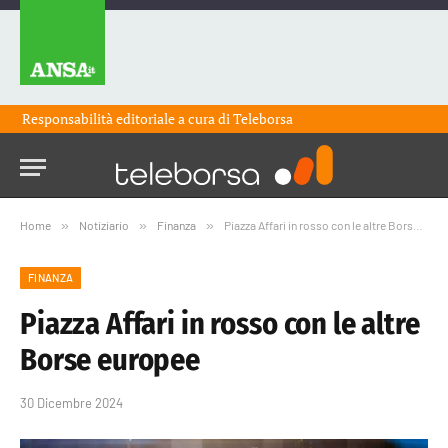
Responsabilità editoriale a cura di
Teleborsa
Home
»
Notiziario
»
Finanza
»
Piazza Affari in rosso con le altre Borse europee
FINANZA
Piazza Affari in rosso con le altre
Borse europee
30 Dicembre 2024