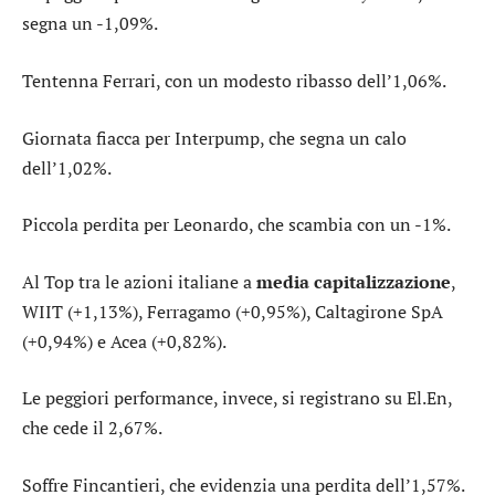
segna un -1,09%.
Tentenna
Ferrari
, con un modesto ribasso dell’1,06%.
Giornata fiacca per
Interpump
, che segna un calo
dell’1,02%.
Piccola perdita per
Leonardo
, che scambia con un -1%.
Al Top tra le azioni italiane a
media capitalizzazione
,
WIIT
(+1,13%),
Ferragamo
(+0,95%),
Caltagirone SpA
(+0,94%) e
Acea
(+0,82%).
Le peggiori performance, invece, si registrano su
El.En
,
che cede il 2,67%.
Soffre
Fincantieri
, che evidenzia una perdita dell’1,57%.