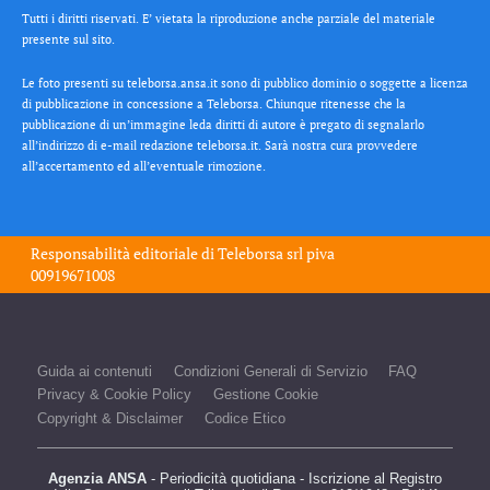
Tutti i diritti riservati. E’ vietata la riproduzione anche parziale del materiale
presente sul sito.
Le foto presenti su teleborsa.ansa.it sono di pubblico dominio o soggette a licenza
di pubblicazione in concessione a Teleborsa. Chiunque ritenesse che la
pubblicazione di un’immagine leda diritti di autore è pregato di segnalarlo
all’indirizzo di e-mail redazione teleborsa.it. Sarà nostra cura provvedere
all’accertamento ed all’eventuale rimozione.
Responsabilità editoriale di
Teleborsa srl
piva
00919671008
Guida ai contenuti
Condizioni Generali di Servizio
FAQ
Privacy & Cookie Policy
Gestione Cookie
Copyright & Disclaimer
Codice Etico
Agenzia ANSA
- Periodicità quotidiana - Iscrizione al Registro