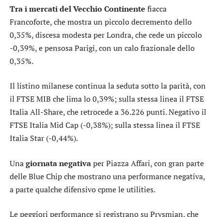
Tra i mercati del Vecchio Continente
fiacca
Francoforte
, che mostra un piccolo decremento dello
0,35%, discesa modesta per
Londra
, che cede un piccolo
-0,39%, e pensosa
Parigi
, con un calo frazionale dello
0,35%.
Il listino milanese continua la seduta sotto la parità, con
il
FTSE MIB
che lima lo 0,39%; sulla stessa linea il
FTSE
Italia All-Share
, che retrocede a 36.226 punti. Negativo il
FTSE Italia Mid Cap
(-0,38%); sulla stessa linea il
FTSE
Italia Star
(-0,44%).
Una
giornata negativa
per Piazza Affari, con gran parte
delle Blue Chip che mostrano una performance negativa,
a parte qualche difensivo cpme le utilities.
Le peggiori performance si registrano su
Prysmian
, che