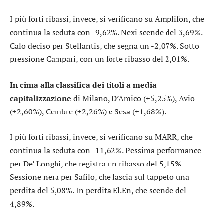
I più forti ribassi, invece, si verificano su
Amplifon
, che
continua la seduta con -9,62%.
Nexi
scende del 3,69%.
Calo deciso per
Stellantis
, che segna un -2,07%. Sotto
pressione
Campari
, con un forte ribasso del 2,01%.
In cima alla classifica dei titoli a media
capitalizzazione
di Milano,
D’Amico
(+5,25%),
Avio
(+2,60%),
Cembre
(+2,26%) e
Sesa
(+1,68%).
I più forti ribassi, invece, si verificano su
MARR
, che
continua la seduta con -11,62%. Pessima performance
per
De’ Longhi
, che registra un ribasso del 5,15%.
Sessione nera per
Safilo
, che lascia sul tappeto una
perdita del 5,08%. In perdita
El.En
, che scende del
4,89%.