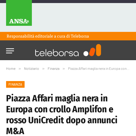
Responsabilità editoriale a cura di
Teleborsa
Home
»
Notiziario
»
Finanza
»
Piazza Affari maglia nera in Europa con crollo Amplifon e rosso UniCredit dopo annunci M&A
FINANZA
Piazza Affari maglia nera in
Europa con crollo Amplifon e
rosso UniCredit dopo annunci
M&A