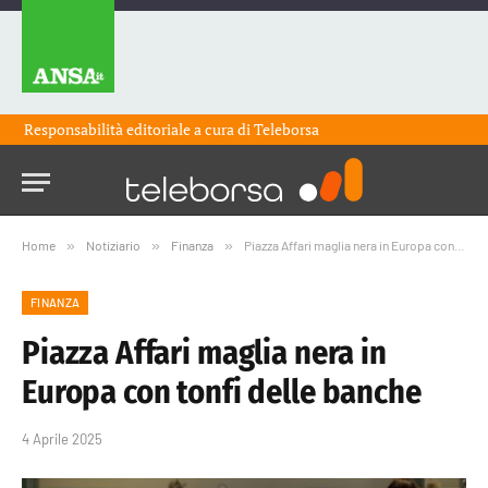
Responsabilità editoriale a cura di
Teleborsa
Home
»
Notiziario
»
Finanza
»
Piazza Affari maglia nera in Europa con tonfi delle banche
FINANZA
Piazza Affari maglia nera in
Europa con tonfi delle banche
4 Aprile 2025