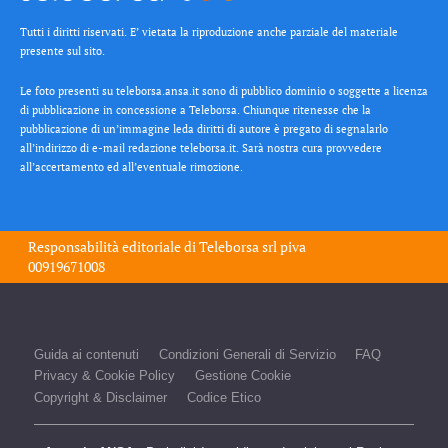
Tutti i diritti riservati. E’ vietata la riproduzione anche parziale del materiale
presente sul sito.
Le foto presenti su teleborsa.ansa.it sono di pubblico dominio o soggette a licenza
di pubblicazione in concessione a Teleborsa. Chiunque ritenesse che la
pubblicazione di un’immagine leda diritti di autore è pregato di segnalarlo
all’indirizzo di e-mail redazione teleborsa.it. Sarà nostra cura provvedere
all’accertamento ed all’eventuale rimozione.
Responsabilità editoriale di
Teleborsa srl
piva
00919671008
Guida ai contenuti
Condizioni Generali di Servizio
FAQ
Privacy & Cookie Policy
Gestione Cookie
Copyright & Disclaimer
Codice Etico