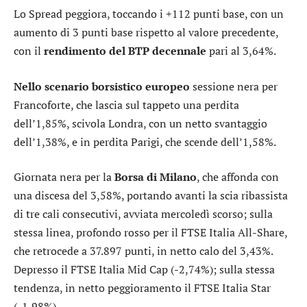
Lo
Spread
peggiora, toccando i +112 punti base, con un
aumento di 3 punti base rispetto al valore precedente,
con il
rendimento del BTP decennale
pari al 3,64%.
Nello scenario borsistico europeo
sessione nera per
Francoforte
, che lascia sul tappeto una perdita
dell’1,85%, scivola
Londra
, con un netto svantaggio
dell’1,38%, e in perdita
Parigi
, che scende dell’1,58%.
Giornata nera per la
Borsa di Milano
, che affonda con
una discesa del 3,58%, portando avanti la scia ribassista
di tre cali consecutivi, avviata mercoledì scorso; sulla
stessa linea, profondo rosso per il
FTSE Italia All-Share
,
che retrocede a 37.897 punti, in netto calo del 3,43%.
Depresso il
FTSE Italia Mid Cap
(-2,74%); sulla stessa
tendenza, in netto peggioramento il
FTSE Italia Star
(-1,98%).