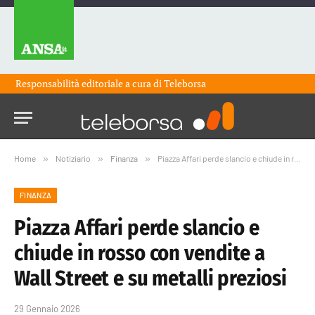
Responsabilità editoriale a cura di
Teleborsa
Home
»
Notiziario
»
Finanza
»
Piazza Affari perde slancio e chiude in rosso con vendite a Wall Street e su metalli preziosi
FINANZA
Piazza Affari perde slancio e
chiude in rosso con vendite a
Wall Street e su metalli preziosi
29 Gennaio 2026