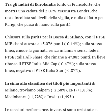
Tra gli indici di Eurolandia
tonfo di
Francoforte
, che
mostra una caduta del 2,07%, trascurata
Londra
, che
resta incollata sui livelli della vigilia, e nulla di fatto per
Parigi
, che passa di mano sulla parità.
Chiusura sulla parità per la
Borsa di Milano
, con il
FTSE
MIB
che si attesta a 45.076 punti (-0,14%); sulla stessa
linea, chiude la giornata senza infamia e senza lode il
FTSE Italia All-Share
, che rimane a 47.883 punti. In lieve
ribasso il
FTSE Italia Mid Cap
(-0,47%); sulla stessa
linea, negativo il
FTSE Italia Star
(-0,87%).
In cima alla classifica dei titoli più importanti
di
Milano, troviamo
Saipem
(+2,38%),
ENI
(+1,85%),
Mediobanca
(+1,72%) e
Inwit
(+1,49%).
Le peggiori performance, invece, si sono registrate su