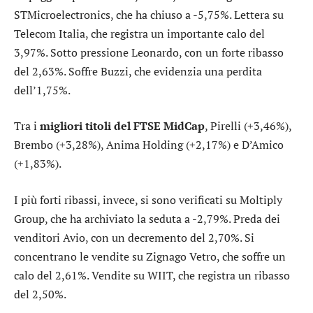
STMicroelectronics
, che ha chiuso a -5,75%. Lettera su
Telecom Italia
, che registra un importante calo del
3,97%. Sotto pressione
Leonardo
, con un forte ribasso
del 2,63%. Soffre
Buzzi
, che evidenzia una perdita
dell’1,75%.
Tra i
migliori titoli del FTSE MidCap
,
Pirelli
(+3,46%),
Brembo
(+3,28%),
Anima Holding
(+2,17%) e
D’Amico
(+1,83%).
I più forti ribassi, invece, si sono verificati su
Moltiply
Group
, che ha archiviato la seduta a -2,79%. Preda dei
venditori
Avio
, con un decremento del 2,70%. Si
concentrano le vendite su
Zignago Vetro
, che soffre un
calo del 2,61%. Vendite su
WIIT
, che registra un ribasso
del 2,50%.