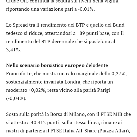
Crude Oil) continua la seduta sui livelli della vigilia,
riportando una variazione pari a -0,01%.
Lo
Spread
tra il rendimento del BTP e quello del Bund
tedesco si riduce, attestandosi a +89 punti base, con il
rendimento del BTP decennale che si posiziona al
3,41%.
Nello scenario borsistico europeo
deludente
Francoforte
, che mostra un calo marginale dello 0,27%,
sostanzialmente invariata
Londra
, che riporta un
moderato +0,02%, resta vicino alla parità
Parigi
(-0,04%).
Sosta sulla parità la Borsa di Milano, con il
FTSE MIB
che
si attesta a 40.412 punti; sulla stessa linea, rimane ai
nastri di partenza il
FTSE Italia All-Share
(
Piazza Affari
),