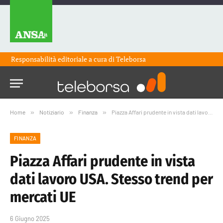
Responsabilità editoriale a cura di
Teleborsa
Home
»
Notiziario
»
Finanza
»
Piazza Affari prudente in vista dati lavoro USA. Stesso trend per mercati UE
FINANZA
Piazza Affari prudente in vista
dati lavoro USA. Stesso trend per
mercati UE
6 Giugno 2025