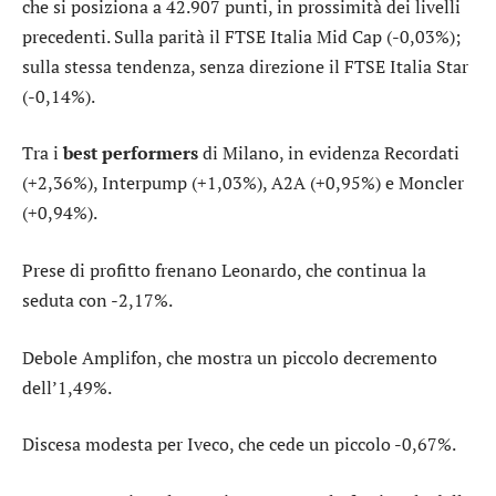
che si posiziona a 42.907 punti, in prossimità dei livelli
precedenti. Sulla parità il
FTSE Italia Mid Cap
(-0,03%);
sulla stessa tendenza, senza direzione il
FTSE Italia Star
(-0,14%).
Tra i
best performers
di Milano, in evidenza
Recordati
(+2,36%),
Interpump
(+1,03%),
A2A
(+0,95%) e
Moncler
(+0,94%).
Prese di profitto frenano
Leonardo
, che continua la
seduta con -2,17%.
Debole
Amplifon
, che mostra un piccolo decremento
dell’1,49%.
Discesa modesta per
Iveco
, che cede un piccolo -0,67%.