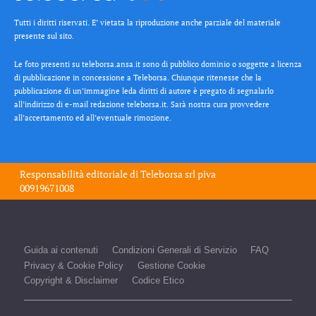
Tutti i diritti riservati. E’ vietata la riproduzione anche parziale del materiale
presente sul sito.
Le foto presenti su teleborsa.ansa.it sono di pubblico dominio o soggette a licenza
di pubblicazione in concessione a Teleborsa. Chiunque ritenesse che la
pubblicazione di un’immagine leda diritti di autore è pregato di segnalarlo
all’indirizzo di e-mail redazione teleborsa.it. Sarà nostra cura provvedere
all’accertamento ed all’eventuale rimozione.
Responsabilità editoriale di
Teleborsa srl
piva
00919671008
Guida ai contenuti
Condizioni Generali di Servizio
FAQ
Privacy & Cookie Policy
Gestione Cookie
Copyright & Disclaimer
Codice Etico