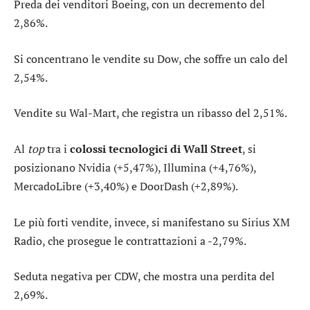
Preda dei venditori
Boeing
, con un decremento del
2,86%.
Si concentrano le vendite su
Dow
, che soffre un calo del
2,54%.
Vendite su
Wal-Mart
, che registra un ribasso del 2,51%.
Al
top
tra i
colossi tecnologici di Wall Street
, si
posizionano
Nvidia
(+5,47%),
Illumina
(+4,76%),
MercadoLibre
(+3,40%) e
DoorDash
(+2,89%).
Le più forti vendite, invece, si manifestano su
Sirius XM
Radio
, che prosegue le contrattazioni a -2,79%.
Seduta negativa per
CDW
, che mostra una perdita del
2,69%.