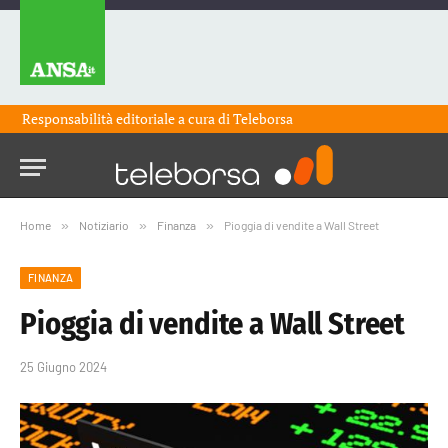
Responsabilità editoriale a cura di
Teleborsa
Home
»
Notiziario
»
Finanza
»
Pioggia di vendite a Wall Street
FINANZA
Pioggia di vendite a Wall Street
25 Giugno 2024