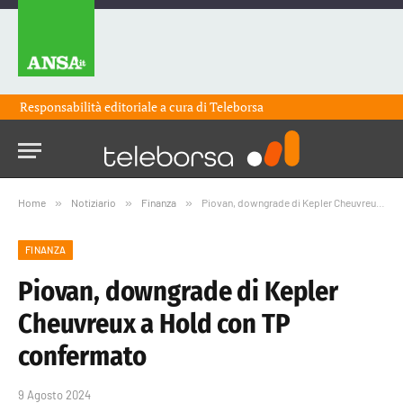
Responsabilità editoriale a cura di
Teleborsa
Home
»
Notiziario
»
Finanza
»
Piovan, downgrade di Kepler Cheuvreux a Hold con TP confermato
FINANZA
Piovan, downgrade di Kepler
Cheuvreux a Hold con TP
confermato
9 Agosto 2024