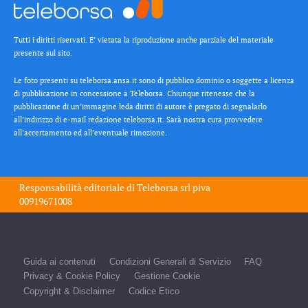
Tutti i diritti riservati. E’ vietata la riproduzione anche parziale del materiale
presente sul sito.
Le foto presenti su teleborsa.ansa.it sono di pubblico dominio o soggette a licenza
di pubblicazione in concessione a Teleborsa. Chiunque ritenesse che la
pubblicazione di un’immagine leda diritti di autore è pregato di segnalarlo
all’indirizzo di e-mail redazione teleborsa.it. Sarà nostra cura provvedere
all’accertamento ed all’eventuale rimozione.
Responsabilità editoriale di
Teleborsa srl
piva
00919671008
Guida ai contenuti
Condizioni Generali di Servizio
FAQ
Privacy & Cookie Policy
Gestione Cookie
Copyright & Disclaimer
Codice Etico