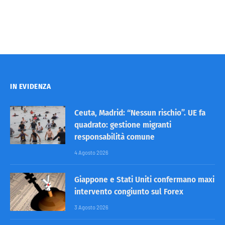
IN EVIDENZA
Ceuta, Madrid: “Nessun rischio”. UE fa
quadrato: gestione migranti
responsabilità comune
4 Agosto 2026
Giappone e Stati Uniti confermano maxi
intervento congiunto sul Forex
3 Agosto 2026