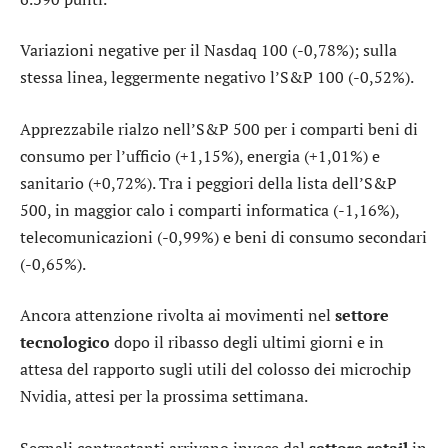
Variazioni negative per il
Nasdaq 100
(-0,78%); sulla
stessa linea, leggermente negativo l’
S&P 100
(-0,52%).
Apprezzabile rialzo nell’S&P 500 per i comparti
beni di
consumo per l’ufficio
(+1,15%),
energia
(+1,01%) e
sanitario
(+0,72%). Tra i peggiori della lista dell’S&P
500, in maggior calo i comparti
informatica
(-1,16%),
telecomunicazioni
(-0,99%) e
beni di consumo secondari
(-0,65%).
Ancora attenzione rivolta ai movimenti nel
settore
tecnologico
dopo il ribasso degli ultimi giorni e in
attesa del rapporto sugli utili del colosso dei microchip
Nvidia,
attesi per la prossima settimana.
Segnali contrastanti arrivano invece dal
settore
retail
in