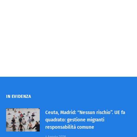
IN EVIDENZA
Ceuta, Madrid: “Nessun rischio”. UE fa
quadrato: gestione migranti
responsabilità comune
4 Agosto 2026