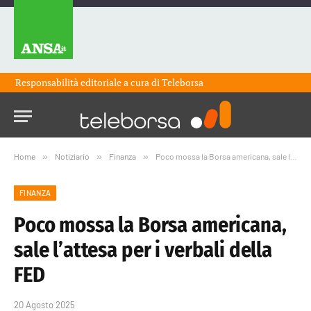
Responsabilità editoriale a cura di
Teleborsa
Home
»
Notiziario
»
Finanza
»
Poco mossa la Borsa americana, sale l’attesa per i verbali della FED
FINANZA
Poco mossa la Borsa americana,
sale l’attesa per i verbali della
FED
20 Agosto 2025