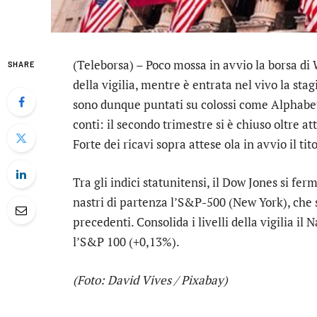
(Teleborsa) – Poco mossa in avvio la borsa di W
SHARE
della vigilia, mentre è entrata nel vivo la stagi
sono dunque puntati su colossi come
Alphabe
conti: il secondo trimestre si è chiuso oltre a
Forte dei ricavi sopra attese ola in avvio il tit
Tra gli indici statunitensi, il
Dow Jones
si ferm
nastri di partenza l’
S&P-500
(
New York
), che
precedenti. Consolida i livelli della vigilia il
N
l’
S&P 100
(+0,13%).
(Foto: David Vives / Pixabay)