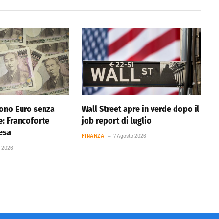
ono Euro senza
Wall Street apre in verde dopo il
e: Francoforte
job report di luglio
resa
FINANZA
7 Agosto 2026
o 2026