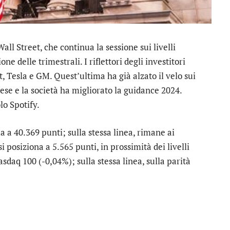
all Street, che continua la sessione sui livelli
one delle trimestrali. I riflettori degli investitori
t
,
Tesla
e
GM
. Quest’ultima ha già alzato il velo sui
ttese e la società ha migliorato la guidance 2024.
olo
Spotify
.
a a 40.369 punti; sulla stessa linea, rimane ai
 si posiziona a 5.565 punti, in prossimità dei livelli
asdaq 100
(-0,04%); sulla stessa linea, sulla parità