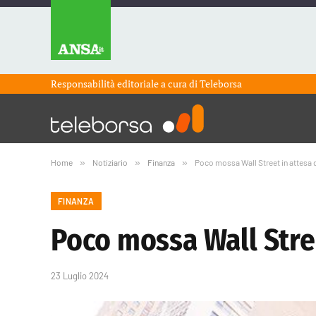
Responsabilità editoriale a cura di
Teleborsa
Home
»
Notiziario
»
Finanza
»
Poco mossa Wall Street in attesa d
FINANZA
Poco mossa Wall Stree
23 Luglio 2024