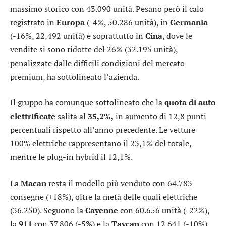
massimo storico con 43.090 unità. Pesano però il calo
registrato in
Europa
(-4%, 50.286 unità), in
Germania
(-16%, 22,492 unità) e soprattutto in
Cina
, dove le
vendite si sono ridotte del 26% (32.195 unità),
penalizzate dalle difficili condizioni del mercato
premium, ha sottolineato l’azienda.
Il gruppo ha comunque sottolineato che la
quota di auto
elettrificate
salita al
35,2%,
in aumento di 12,8 punti
percentuali rispetto all’anno precedente. Le vetture
100% elettriche rappresentano il 23,1% del totale,
mentre le plug-in hybrid il 12,1%.
La
Macan
resta il modello più venduto con 64.783
consegne (+18%), oltre la metà delle quali elettriche
(36.250). Seguono la
Cayenne
con 60.656 unità (-22%),
la
911
con 37.806 (-5%) e la
Taycan
con 12.641 (-10%).