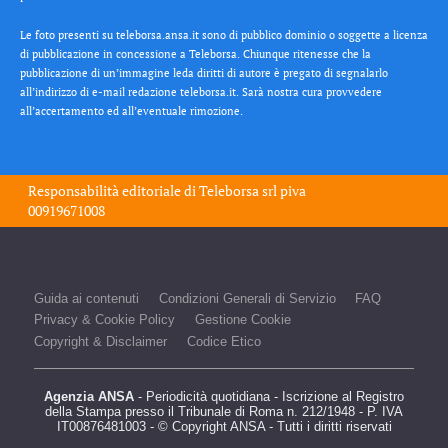
Le foto presenti su teleborsa.ansa.it sono di pubblico dominio o soggette a licenza
di pubblicazione in concessione a Teleborsa. Chiunque ritenesse che la
pubblicazione di un’immagine leda diritti di autore è pregato di segnalarlo
all’indirizzo di e-mail redazione teleborsa.it. Sarà nostra cura provvedere
all’accertamento ed all’eventuale rimozione.
Responsabilità editoriale di
Teleborsa srl
piva
00919671008
Guida ai contenuti
Condizioni Generali di Servizio
FAQ
Privacy & Cookie Policy
Gestione Cookie
Copyright & Disclaimer
Codice Etico
Agenzia ANSA
- Periodicità quotidiana - Iscrizione al Registro
della Stampa presso il Tribunale di Roma n. 212/1948 - P. IVA
IT00876481003 - © Copyright ANSA - Tutti i diritti riservati