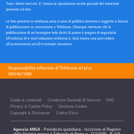
Tutti i diritti riservati. E’ vietata la riproduzione anche parziale del materiale
presente sul sito.
Le foto presenti su teleborsa.ansa.it sono di pubblico dominio o soggette a licenza
di pubblicazione in concessione a Teleborsa. Chiunque ritenesse che la
pubblicazione di un’immagine leda diritti di autore è pregato di segnalarlo
all’indirizzo di e-mail redazione teleborsa.it. Sarà nostra cura provvedere
all’accertamento ed all’eventuale rimozione.
Responsabilità editoriale di
Teleborsa srl
piva
00919671008
Guida ai contenuti
Condizioni Generali di Servizio
FAQ
Privacy & Cookie Policy
Gestione Cookie
Copyright & Disclaimer
Codice Etico
Agenzia ANSA
- Periodicità quotidiana - Iscrizione al Registro
della Stampa presso il Tribunale di Roma n. 212/1948 - P. IVA