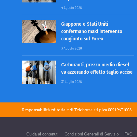
4 Agosto 2026
Giappone e Stati Uniti
confermano maxi intervento
congiunto sul Forex
3 Agosto 2026
Carburanti, prezzo medio diesel
va azzerando effetto taglio accise
31 Luglio 2026
Responsabilità editoriale di
Teleborsa srl
piva 00919671008
Guida ai contenuti
Condizioni Generali di Servizio
FAQ