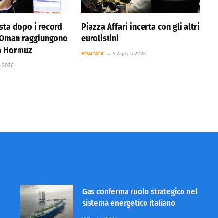
ista dopo i record
Piazza Affari incerta con gli altri
e Oman raggiungono
eurolistini
ta Hormuz
FINANZA
5 Agosto 2026
o 2026
Gas conferma ruolo strategico nel
sistema energetico italiano