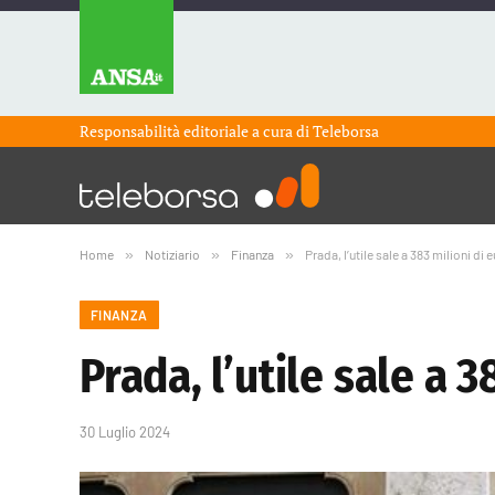
Responsabilità editoriale a cura di
Teleborsa
Home
»
Notiziario
»
Finanza
»
Prada, l’utile sale a 383 milioni d
FINANZA
Prada, l’utile sale a 
30 Luglio 2024