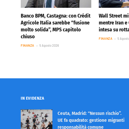
Banco BPM, Castagna: con Crédit
Wall Street m
Agricole Italia sarebbe “fusione
mentre Iran 
molto solida”, MPS capitolo
intesa su rot
chiuso
FINANZA
5 Agost
FINANZA
5 Agosto 2026
IN EVIDENZA
Ceuta, Madrid: “Nessun rischio”.
UE fa quadrato: gestione migranti
responsabilità comune