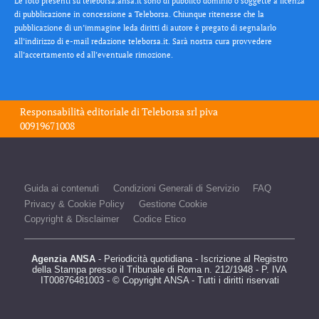
Le foto presenti su teleborsa.ansa.it sono di pubblico dominio o soggette a licenza
di pubblicazione in concessione a Teleborsa. Chiunque ritenesse che la
pubblicazione di un’immagine leda diritti di autore è pregato di segnalarlo
all’indirizzo di e-mail redazione teleborsa.it. Sarà nostra cura provvedere
all’accertamento ed all’eventuale rimozione.
Responsabilità editoriale di
Teleborsa srl
piva
00919671008
Guida ai contenuti
Condizioni Generali di Servizio
FAQ
Privacy & Cookie Policy
Gestione Cookie
Copyright & Disclaimer
Codice Etico
Agenzia ANSA
- Periodicità quotidiana - Iscrizione al Registro
della Stampa presso il Tribunale di Roma n. 212/1948 - P. IVA
IT00876481003 - © Copyright ANSA - Tutti i diritti riservati