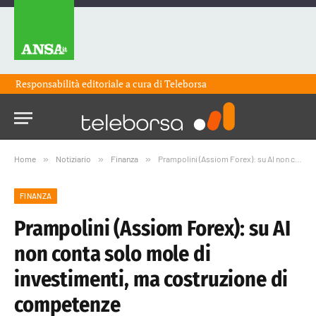
Responsabilità editoriale a cura di
Teleborsa
Home
»
Notiziario
»
Finanza
»
Prampolini (Assiom Forex): su AI non conta solo mole di investimenti, ma costruzione di competenze
FINANZA
Prampolini (Assiom Forex): su AI
non conta solo mole di
investimenti, ma costruzione di
competenze