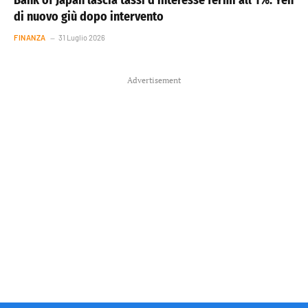
Bank of Japan lascia tassi d’interesse fermi all’1%. Yen
di nuovo giù dopo intervento
FINANZA
31 Luglio 2026
Advertisement