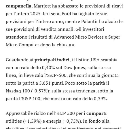
campanella
,
Marriott
ha abbassato le previsioni di ricavi
per l’intero 2025. Ieri sera,
Ford
ha tagliato le sue
previsioni per l’intero anno, mentre
Palantir
ha alzato le
sue previsioni di vendita annuali. Gli investitori
attendono i risultati di
Advanced Micro Devices
e
Super
Micro Computer
dopo la chiusura.
Guardando ai
principali indici
,
il listino USA scambia
con un calo dello 0,40% sul
Dow Jones
; sulla stessa
linea, in lieve calo l’
S&P-500
, che continua la giornata
sotto la parità a 5.631 punti. Poco sotto la parità il
Nasdaq 100
(-0,57%); sulla stessa tendenza, sotto la
parità l’
S&P 100
, che mostra un calo dello 0,39%.
Apprezzabile rialzo nell’S&P 500 per i
comparti
utilities
(+1,59%) e
energia
(+0,75%). In fondo alla
classifica, i maggiori ribassi si manifestano nei comparti