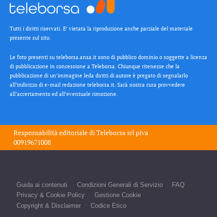
Tutti i diritti riservati. E’ vietata la riproduzione anche parziale del materiale
presente sul sito.
Le foto presenti su teleborsa.ansa.it sono di pubblico dominio o soggette a licenza
di pubblicazione in concessione a Teleborsa. Chiunque ritenesse che la
pubblicazione di un’immagine leda diritti di autore è pregato di segnalarlo
all’indirizzo di e-mail redazione teleborsa.it. Sarà nostra cura provvedere
all’accertamento ed all’eventuale rimozione.
Responsabilità editoriale di
Teleborsa srl
piva
00919671008
Guida ai contenuti
Condizioni Generali di Servizio
FAQ
Privacy & Cookie Policy
Gestione Cookie
Copyright & Disclaimer
Codice Etico