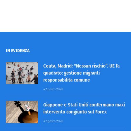
IN EVIDENZA
Ceuta, Madrid: “Nessun rischio”. UE fa
quadrato: gestione migranti
responsabilità comune
4 Agosto 2026
Giappone e Stati Uniti confermano maxi
intervento congiunto sul Forex
3 Agosto 2026