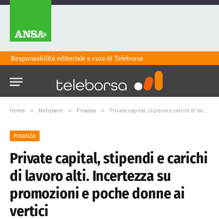
Responsabilità editoriale a cura di
Teleborsa
Home
»
Notiziario
»
Finanza
»
Private capital, stipendi e carichi di lavoro alti. Incertezza su promozioni e poche donne ai vertici
FINANZA
Private capital, stipendi e carichi
di lavoro alti. Incertezza su
promozioni e poche donne ai
vertici