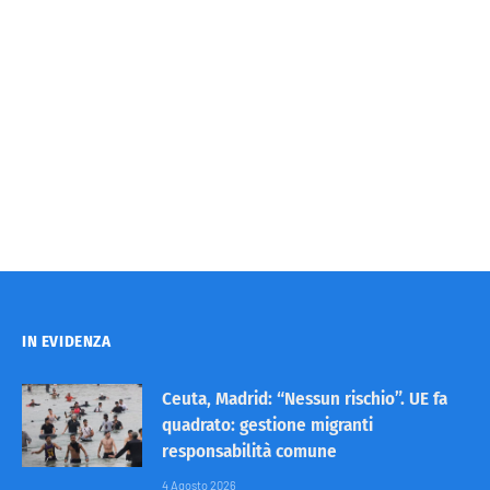
IN EVIDENZA
Ceuta, Madrid: “Nessun rischio”. UE fa
quadrato: gestione migranti
responsabilità comune
4 Agosto 2026