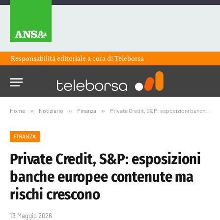
Responsabilità editoriale a cura di
Teleborsa
Home
»
Notiziario
»
Finanza
»
Private Credit, S&P: esposizioni banche europee contenute ma rischi crescono
FINANZA
Private Credit, S&P: esposizioni
banche europee contenute ma
rischi crescono
13 Maggio 2026